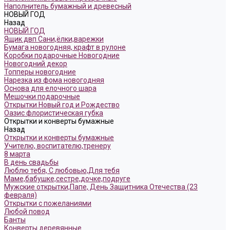
Наполнитель бумажный и древесный
НОВЫЙ ГОД
Назад
НОВЫЙ ГОД
Ящик двп Сани,ёлки,варежки
Бумага новогодняя, крафт в рулоне
Коробки подарочные Новогодние
Новогодний декор
Топперы новогодние
Нарезка из фома новогодняя
Основа для елочного шара
Мешочки подарочные
Открытки Новый год и Рождество
Оазис флористическая губка
Открытки и конверты бумажные
Назад
Открытки и конверты бумажные
Учителю, воспитателю,тренеру
8 марта
В день свадьбы
Люблю тебя, С любовью,Для тебя
Маме,бабушке,сестре,дочке,подруге
Мужские открытки,Папе, День Защитника Отечества (23
февраля)
Открытки с пожеланиями
Любой повод
Банты
Конверты деревянные