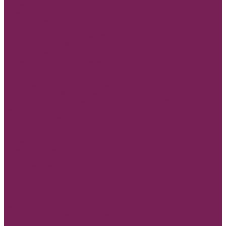
Топперы новогодние
Нарезка из фома новогодняя
Основа для елочного шара
Мешочки подарочные
Открытки Новый год и Рождество
Оазис флористическая губка
Открытки и конверты бумажные
Учителю, воспитателю,тренеру
8 марта
В день свадьбы
Люблю тебя, С любовью,Для тебя
Маме,бабушке,сестре,дочке,подруге
Мужские открытки,Папе, День Защитника Отечества (23
февраля)
Открытки с пожеланиями
Любой повод
Банты
Конверты деревянные
Пакеты для цветов
Ценники для мела
Инструмент флористика
Герберная проволока
Проволока 0,3 мм
Проволока 0,4 мм
Проволока 0,5 мм
Перья декоративные
Изготовление изделий под заказ по вашему образцу из дерева
и ДВП(минимум 30шт)