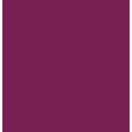
Помпончики для декора
Прищепки, божьи коровки
Пуговицы
Топперы для торта и букета
Коробки
Коробки деревянные для подарков
Коробки без крышки
Коробки
Коробки квадратные для цветов
Коробки одиночные
Коробки Пластиковые
Коробки ТРАНСФОРМЕР
Коробки трапеции для цветов
Наборы цветных коробок
Плайм пакет для цветов
Коробки, конусы для цветов
Мешковина
Наклейки
3D наклейки/стикеры
Глазки
Наклейки полубусины
Наклейки матовые и прозрачные
Наполнитель бумажный и древесный
НОВЫЙ ГОД
Ящик двп Сани,ёлки,варежки
Бумага новогодняя, крафт в рулоне
Коробки подарочные Новогодние
Новогодний декор