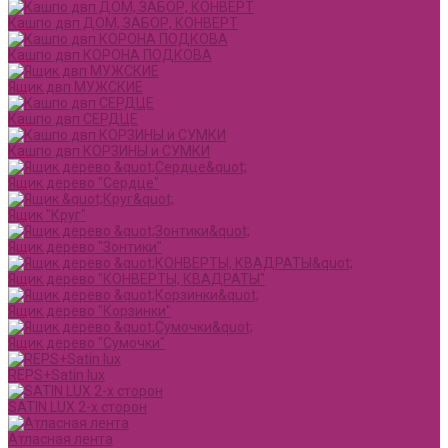
Кашпо двп ДОМ, ЗАБОР, КОНВЕРТ
Кашпо двп КОРОНА ПОДКОВА
Ящик двп МУЖСКИЕ
Кашпо двп СЕРДЦЕ
Кашпо двп КОРЗИНЫ и СУМКИ
Ящик дерево "Сердце"
Ящик "Круг"
Ящик дерево "Зонтики"
Ящик дерево "КОНВЕРТЫ, КВАДРАТЫ"
Ящик дерево "Корзинки"
Ящик дерево "Сумочки"
REPS+Satin lux
SATIN LUX 2-х сторон
Атласная лента