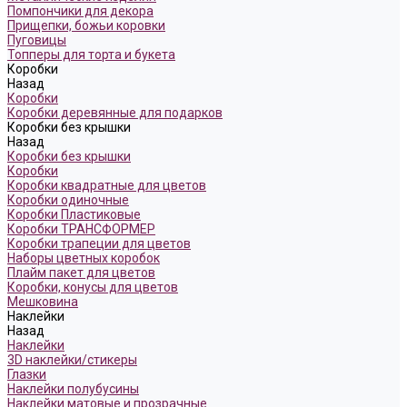
Помпончики для декора
Прищепки, божьи коровки
Пуговицы
Топперы для торта и букета
Коробки
Назад
Коробки
Коробки деревянные для подарков
Коробки без крышки
Назад
Коробки без крышки
Коробки
Коробки квадратные для цветов
Коробки одиночные
Коробки Пластиковые
Коробки ТРАНСФОРМЕР
Коробки трапеции для цветов
Наборы цветных коробок
Плайм пакет для цветов
Коробки, конусы для цветов
Мешковина
Наклейки
Назад
Наклейки
3D наклейки/стикеры
Глазки
Наклейки полубусины
Наклейки матовые и прозрачные