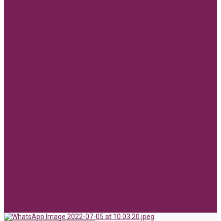
Сухоцветы
Фоамиран
Булавки для букетов
Фоамиран 1мм 70*60см
Фоамиран 2мм 70*60см, 35*30см
АКЦИИ, РАСПРОДАЖА.
ПАСХА
День победы!
Флористическая сетка
СЕТКА флористическая
Новинки Флористики
Hand made игрушки
Реклама
Бумажные сумочки
Голографические пакеты с ручкой
Пакеты из крафт бумаги с ручкой
Пакеты из бумаги без ручки
Пакеты из пленки
Акции и Скидки
Оплата
Доставка
Вопрос ответ
Компания
Доставка
Оплата
Политика конфиденциальности
Контакты