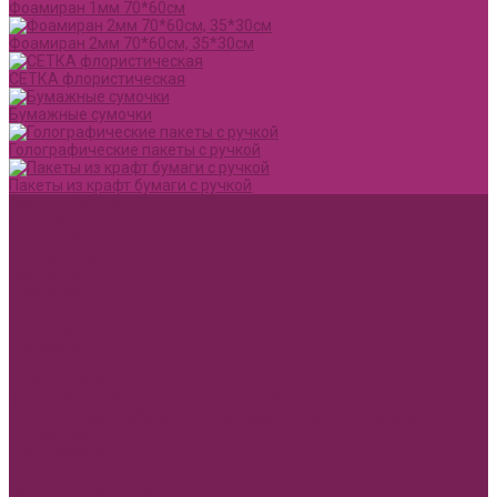
Фоамиран 1мм 70*60см
Фоамиран 2мм 70*60см, 35*30см
СЕТКА флористическая
Бумажные сумочки
Голографические пакеты с ручкой
Пакеты из крафт бумаги с ручкой
Акции и Скидки
Оплата
Доставка
Вопрос ответ
Компания
Доставка
Оплата
Политика конфиденциальности
Контакты
...
Каталог товаров
1 сентября, День учителя, Воспитателю
Ящик ДВП &quot;Карандаши,колокольчики,книги,кленовый
лист&quot;
Воспитателю
Учителю
Бумага упаковочная