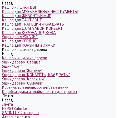
Назад
Кашпо и ящики ДВП
Кашпо двп МУЗЫКАЛЬНЫЕ ИНСТРУМЕНТЫ
Кашпо двп ЖИВОНТЫЙ МИР
Кашпо двп БАНТ ЗОНТ
Кашпо двп ТРАПЕЦИИ и КРАДРАТЫ
Кашпо двп ДОМ, ЗАБОР, КОНВЕРТ
Кашпо двп КОРОНА ПОДКОВА
Ящик двп МУЖСКИЕ
Кашпо двп СЕРДЦЕ
Кашпо двп КОРЗИНЫ и СУМКИ
Кашпо и ящики из дерева
Назад
Кашпо и ящики из дерева
Ящик дерево "Сердце"
Ящик "Круг"
Ящик дерево "Зонтики"
Ящик дерево "КОНВЕРТЫ, КВАДРАТЫ"
Ящик дерево "Корзинки"
Ящик дерево "Сумочки"
Корзины плетеные, ротанговые венки
Коробки сумки и плайм пакеты для цветов
Лента
Назад
Лента
REPS+Satin lux
SATIN LUX 2-х сторон
Атласная лента