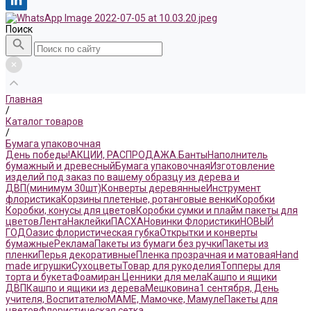
Поиск
Главная
/
Каталог товаров
/
Бумага упаковочная
День победы!
АКЦИИ, РАСПРОДАЖА.
Банты
Наполнитель
бумажный и древесный
Бумага упаковочная
Изготовление
изделий под заказ по вашему образцу из дерева и
ДВП(минимум 30шт)
Конверты деревянные
Инструмент
флористика
Корзины плетеные, ротанговые венки
Коробки
Коробки, конусы для цветов
Коробки сумки и плайм пакеты для
цветов
Лента
Наклейки
ПАСХА
Новинки Флористики
НОВЫЙ
ГОД
Оазис флористическая губка
Открытки и конверты
бумажные
Реклама
Пакеты из бумаги без ручки
Пакеты из
пленки
Перья декоративные
Пленка прозрачная и матовая
Hand
made игрушки
Сухоцветы
Товар для рукоделия
Топперы для
торта и букета
Фоамиран
Ценники для мела
Кашпо и ящики
ДВП
Кашпо и ящики из дерева
Мешковина
1 сентября, День
учителя, Воспитателю
МАМЕ, Мамочке, Мамуле
Пакеты для
цветов
Флористическая сетка