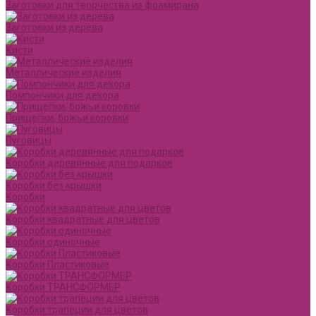
Заготовки для творчества из фоамирана
Заготовки из дерева
Кисти
Металлические изделия
Помпончики для декора
Прищепки, божьи коровки
Пуговицы
Коробки деревянные для подарков
Коробки без крышки
Коробки
Коробки квадратные для цветов
Коробки одиночные
Коробки Пластиковые
Коробки ТРАНСФОРМЕР
Коробки трапеции для цветов