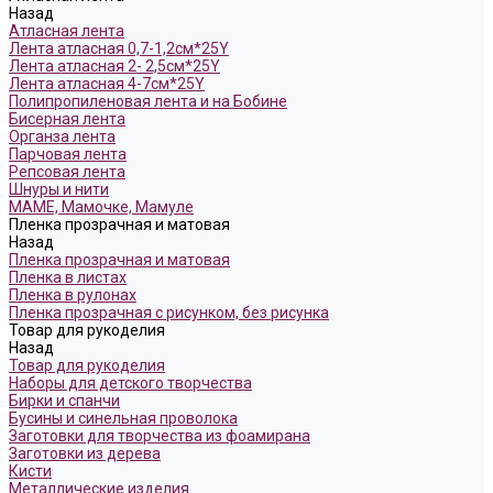
Назад
Атласная лента
Лента атласная 0,7-1,2см*25Y
Лента атласная 2- 2,5см*25Y
Лента атласная 4-7см*25Y
Полипропиленовая лента и на Бобине
Бисерная лента
Органза лента
Парчовая лента
Репсовая лента
Шнуры и нити
МАМЕ, Мамочке, Мамуле
Пленка прозрачная и матовая
Назад
Пленка прозрачная и матовая
Пленка в листах
Пленка в рулонах
Пленка прозрачная с рисунком, без рисунка
Товар для рукоделия
Назад
Товар для рукоделия
Наборы для детского творчества
Бирки и спанчи
Бусины и синельная проволока
Заготовки для творчества из фоамирана
Заготовки из дерева
Кисти
Металлические изделия