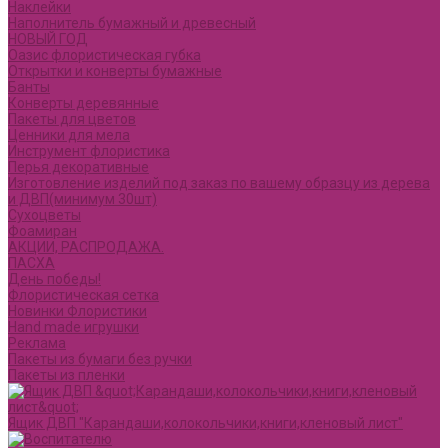
Наклейки
Наполнитель бумажный и древесный
НОВЫЙ ГОД
Оазис флористическая губка
Открытки и конверты бумажные
Банты
Конверты деревянные
Пакеты для цветов
Ценники для мела
Инструмент флористика
Перья декоративные
Изготовление изделий под заказ по вашему образцу из дерева
и ДВП(минимум 30шт)
Сухоцветы
Фоамиран
АКЦИИ, РАСПРОДАЖА.
ПАСХА
День победы!
Флористическая сетка
Новинки Флористики
Hand made игрушки
Реклама
Пакеты из бумаги без ручки
Пакеты из пленки
Ящик ДВП "Карандаши,колокольчики,книги,кленовый лист"