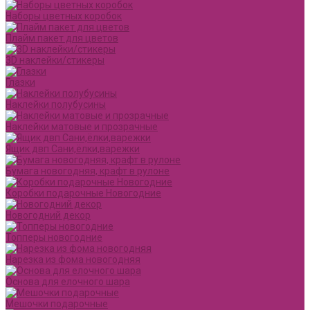
Наборы цветных коробок
Плайм пакет для цветов
3D наклейки/стикеры
Глазки
Наклейки полубусины
Наклейки матовые и прозрачные
Ящик двп Сани,ёлки,варежки
Бумага новогодняя, крафт в рулоне
Коробки подарочные Новогодние
Новогодний декор
Топперы новогодние
Нарезка из фома новогодняя
Основа для елочного шара
Мешочки подарочные