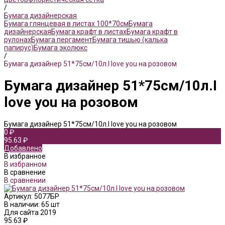
/
Бумага дизайнерская
Бумага глянцевая в листах 100*70см
Бумага
дизайнерская
Бумага крафт в листах
Бумага крафт в
рулонах
Бумага пергамент
Бумага тишью (калька
папирус)
Бумага эколюкс
/
Бумага дизайнер 51*75см/10л.I love you на розовом
Бумага дизайнер 51*75см/10л.I
love you на розовом
Бумага дизайнер 51*75см/10л.I love you на розовом
0 ₽
95.63 ₽
Добавлено
В избранное
В избранном
В сравнение
В сравнении
Артикул:
5077БР
В наличии: 65 шт
Для сайта 2019
95.63 ₽