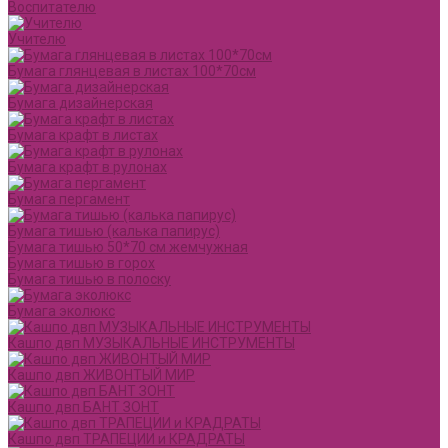
Воспитателю
Учителю
Бумага глянцевая в листах 100*70см
Бумага дизайнерская
Бумага крафт в листах
Бумага крафт в рулонах
Бумага пергамент
Бумага тишью (калька папирус)
Бумага тишью 50*70 см жемчужная
Бумага тишью в горох
Бумага тишью в полоску
Бумага эколюкс
Кашпо двп МУЗЫКАЛЬНЫЕ ИНСТРУМЕНТЫ
Кашпо двп ЖИВОНТЫЙ МИР
Кашпо двп БАНТ ЗОНТ
Кашпо двп ТРАПЕЦИИ и КРАДРАТЫ