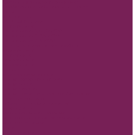
Корзины плетеные, ротанговые венки
Коробки сумки и плайм пакеты для цветов
Лента
REPS+Satin lux
SATIN LUX 2-х сторон
Атласная лента
Лента атласная 0,7-1,2см*25Y
Лента атласная 2- 2,5см*25Y
Лента атласная 4-7см*25Y
Полипропиленовая лента и на Бобине
Бисерная лента
Органза лента
Парчовая лента
Репсовая лента
Шнуры и нити
МАМЕ, Мамочке, Мамуле
Пленка прозрачная и матовая
Пленка в листах
Пленка в рулонах
Пленка прозрачная с рисунком, без рисунка
Товар для рукоделия
Наборы для детского творчества
Бирки и спанчи
Бусины и синельная проволока
Заготовки для творчества из фоамирана
Заготовки из дерева
Кисти
Металлические изделия