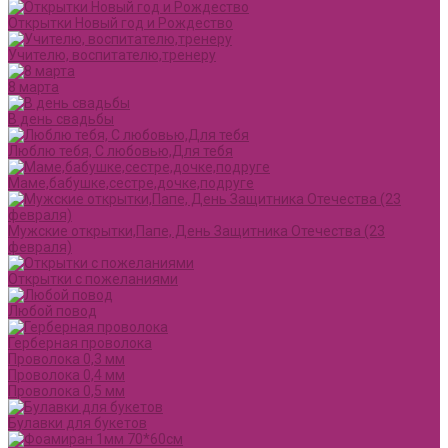
Открытки Новый год и Рождество
Учителю, воспитателю,тренеру
8 марта
В день свадьбы
Люблю тебя, С любовью,Для тебя
Маме,бабушке,сестре,дочке,подруге
Мужские открытки,Папе, День Защитника Отечества (23
февраля)
Открытки с пожеланиями
Любой повод
Герберная проволока
Проволока 0,3 мм
Проволока 0,4 мм
Проволока 0,5 мм
Булавки для букетов