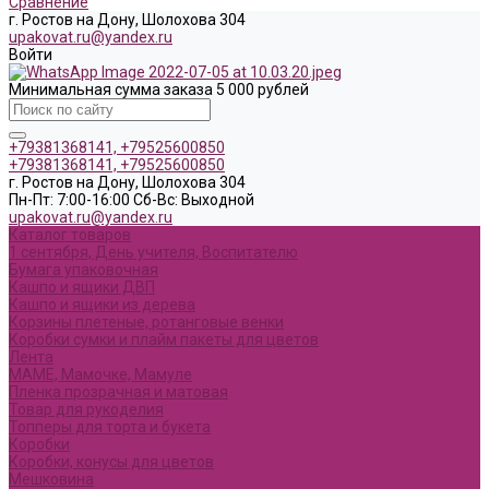
Сравнение
г. Ростов на Дону, Шолохова 304
upakovat.ru@yandex.ru
Войти
Минимальная сумма заказа 5 000 рублей
+79381368141, +79525600850
+79381368141, +79525600850
г. Ростов на Дону, Шолохова 304
Пн-Пт: 7:00-16:00 Cб-Вс: Выходной
upakovat.ru@yandex.ru
Каталог товаров
1 сентября, День учителя, Воспитателю
Бумага упаковочная
Кашпо и ящики ДВП
Кашпо и ящики из дерева
Корзины плетеные, ротанговые венки
Коробки сумки и плайм пакеты для цветов
Лента
МАМЕ, Мамочке, Мамуле
Пленка прозрачная и матовая
Товар для рукоделия
Топперы для торта и букета
Коробки
Коробки, конусы для цветов
Мешковина