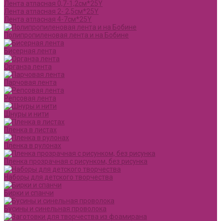
Лента атласная 0,7-1,2см*25Y
Лента атласная 2- 2,5см*25Y
Лента атласная 4-7см*25Y
Полипропиленовая лента и на Бобине
Бисерная лента
Органза лента
Парчовая лента
Репсовая лента
Шнуры и нити
Пленка в листах
Пленка в рулонах
Пленка прозрачная с рисунком, без рисунка
Наборы для детского творчества
Бирки и спанчи
Бусины и синельная проволока