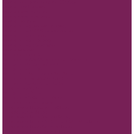
Бумага глянцевая в листах 100*70см
Бумага дизайнерская
Бумага крафт в листах
Бумага крафт в рулонах
Бумага пергамент
Бумага тишью (калька папирус)
Бумага тишью 50*70 см жемчужная
Бумага тишью в горох
Бумага тишью в полоску
Бумага тишью с блестками
Бумага эколюкс
Кашпо и ящики ДВП
Кашпо двп МУЗЫКАЛЬНЫЕ ИНСТРУМЕНТЫ
Кашпо двп ЖИВОНТЫЙ МИР
Кашпо двп БАНТ ЗОНТ
Кашпо двп ТРАПЕЦИИ и КРАДРАТЫ
Кашпо двп ДОМ, ЗАБОР, КОНВЕРТ
Кашпо двп КОРОНА ПОДКОВА
Ящик двп МУЖСКИЕ
Кашпо двп СЕРДЦЕ
Кашпо двп КОРЗИНЫ и СУМКИ
Кашпо и ящики из дерева
Ящик дерево &quot;Сердце&quot;
Ящик &quot;Круг&quot;
Ящик дерево &quot;Зонтики&quot;
Ящик дерево &quot;КОНВЕРТЫ, КВАДРАТЫ&quot;
Ящик дерево &quot;Корзинки&quot;
Ящик дерево &quot;Сумочки&quot;