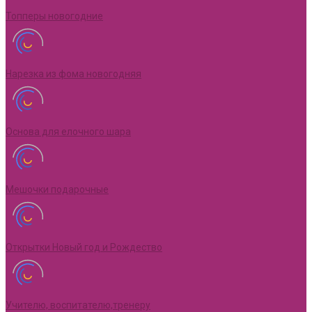
Топперы новогодние
Нарезка из фома новогодняя
Основа для елочного шара
Мешочки подарочные
Открытки Новый год и Рождество
Учителю, воспитателю,тренеру