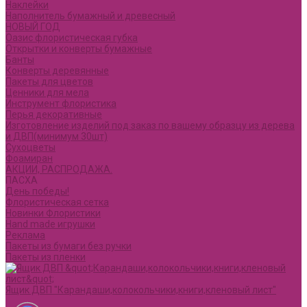
Наклейки
Наполнитель бумажный и древесный
НОВЫЙ ГОД
Оазис флористическая губка
Открытки и конверты бумажные
Банты
Конверты деревянные
Пакеты для цветов
Ценники для мела
Инструмент флористика
Перья декоративные
Изготовление изделий под заказ по вашему образцу из дерева
и ДВП(минимум 30шт)
Сухоцветы
Фоамиран
АКЦИИ, РАСПРОДАЖА.
ПАСХА
День победы!
Флористическая сетка
Новинки Флористики
Hand made игрушки
Реклама
Пакеты из бумаги без ручки
Пакеты из пленки
Ящик ДВП "Карандаши,колокольчики,книги,кленовый лист"