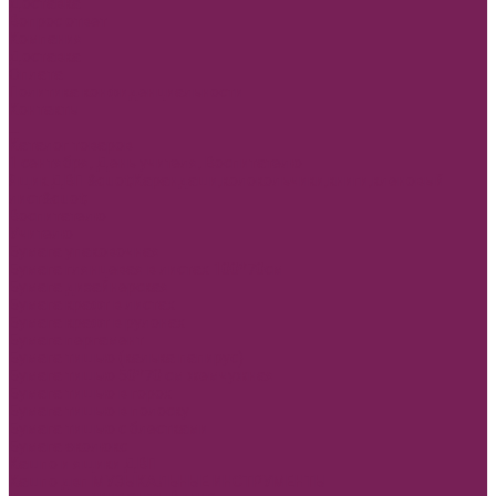
Доставка
Вопрос ответ
Компания
Доставка
Оплата
Политика конфиденциальности
Контакты
...
Каталог товаров
1 сентября, День учителя, Воспитателю
Ящик ДВП &quot;Карандаши,колокольчики,книги,кленовый
лист&quot;
Воспитателю
Учителю
Бумага упаковочная
Бумага глянцевая в листах 100*70см
Бумага дизайнерская
Бумага крафт в листах
Бумага крафт в рулонах
Бумага пергамент
Бумага тишью (калька папирус)
Бумага тишью 50*70 см жемчужная
Бумага тишью в горох
Бумага тишью в полоску
Бумага тишью с блестками
Бумага эколюкс
Кашпо и ящики ДВП
Кашпо двп МУЗЫКАЛЬНЫЕ ИНСТРУМЕНТЫ