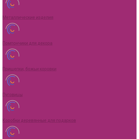
Металлические изделия
Помпончики для декора
Прищепки, божьи коровки
Пуговицы
Коробки деревянные для подарков