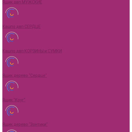
Ящик двп МУЖСКИЕ
Кашпо двп СЕРДЦЕ
Кашпо двп КОРЗИНЫ и СУМКИ
Ящик дерево "Сердце"
Ящик "Круг"
Ящик дерево "Зонтики"