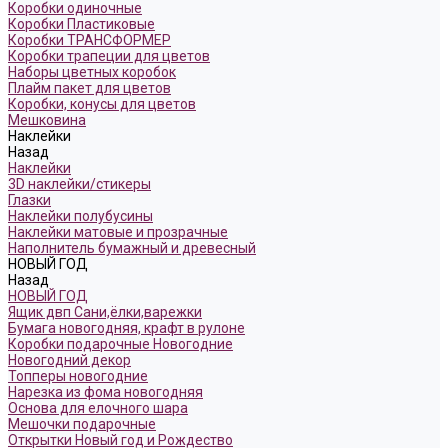
Коробки одиночные
Коробки Пластиковые
Коробки ТРАНСФОРМЕР
Коробки трапеции для цветов
Наборы цветных коробок
Плайм пакет для цветов
Коробки, конусы для цветов
Мешковина
Наклейки
Назад
Наклейки
3D наклейки/стикеры
Глазки
Наклейки полубусины
Наклейки матовые и прозрачные
Наполнитель бумажный и древесный
НОВЫЙ ГОД
Назад
НОВЫЙ ГОД
Ящик двп Сани,ёлки,варежки
Бумага новогодняя, крафт в рулоне
Коробки подарочные Новогодние
Новогодний декор
Топперы новогодние
Нарезка из фома новогодняя
Основа для елочного шара
Мешочки подарочные
Открытки Новый год и Рождество