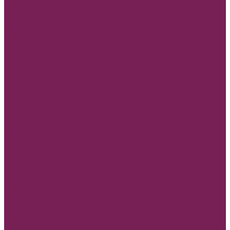
февраля)
Открытки с пожеланиями
Любой повод
Банты
Конверты деревянные
Пакеты для цветов
Ценники для мела
Инструмент флористика
Герберная проволока
Проволока 0,3 мм
Проволока 0,4 мм
Проволока 0,5 мм
Перья декоративные
Изготовление изделий под заказ по вашему образцу из дерева
и ДВП(минимум 30шт)
Сухоцветы
Фоамиран
Булавки для букетов
Фоамиран 1мм 70*60см
Фоамиран 2мм 70*60см, 35*30см
АКЦИИ, РАСПРОДАЖА.
ПАСХА
День победы!
Флористическая сетка
СЕТКА флористическая
Новинки Флористики
Hand made игрушки
Реклама