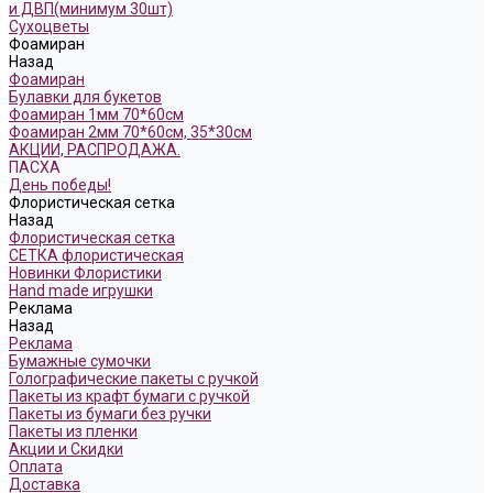
и ДВП(минимум 30шт)
Сухоцветы
Фоамиран
Назад
Фоамиран
Булавки для букетов
Фоамиран 1мм 70*60см
Фоамиран 2мм 70*60см, 35*30см
АКЦИИ, РАСПРОДАЖА.
ПАСХА
День победы!
Флористическая сетка
Назад
Флористическая сетка
СЕТКА флористическая
Новинки Флористики
Hand made игрушки
Реклама
Назад
Реклама
Бумажные сумочки
Голографические пакеты с ручкой
Пакеты из крафт бумаги с ручкой
Пакеты из бумаги без ручки
Пакеты из пленки
Акции и Скидки
Оплата
Доставка