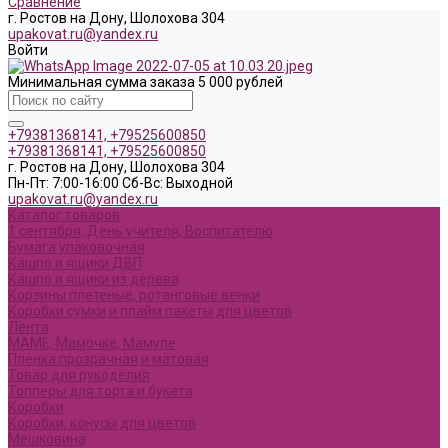
Сравнение
г. Ростов на Дону, Шолохова 304
upakovat.ru@yandex.ru
Войти
Минимальная сумма заказа 5 000 рублей
+79381368141, +79525600850
+79381368141, +79525600850
г. Ростов на Дону, Шолохова 304
Пн-Пт: 7:00-16:00 Cб-Вс: Выходной
upakovat.ru@yandex.ru
Каталог товаров
1 сентября, День учителя, Воспитателю
Бумага упаковочная
Кашпо и ящики ДВП
Кашпо и ящики из дерева
Корзины плетеные, ротанговые венки
Коробки сумки и плайм пакеты для цветов
Лента
МАМЕ, Мамочке, Мамуле
Пленка прозрачная и матовая
Товар для рукоделия
Топперы для торта и букета
Коробки
Коробки, конусы для цветов
Мешковина