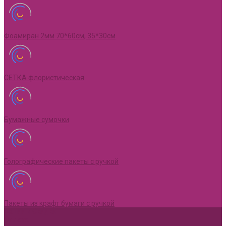
Фоамиран 2мм 70*60см, 35*30см
СЕТКА флористическая
Бумажные сумочки
Голографические пакеты с ручкой
Пакеты из крафт бумаги с ручкой
Акции и Скидки
Оплата