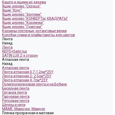
Кашпо и ящики из дерева
Ящик дерево "Сердце"
Ящик "Круг"
Ящик дерево "Зонтики"
Ящик дерево "КОНВЕРТЫ, КВАДРАТЫ"
Ящик дерево "Корзинки"
Ящик дерево "Сумочки"
Корзины плетеные, ротанговые венки
Коробки сумки и плайм пакеты для цветов
Лента
Назад
Лента
REPS+Satin lux
SATIN LUX 2-х сторон
Атласная лента
Назад
Атласная лента
Лента атласная 0,7-1,2см*25Y
Лента атласная 2- 2,5см*25Y
Лента атласная 4-7см*25Y
Полипропиленовая лента и на Бобине
Бисерная лента
Органза лента
Парчовая лента
Репсовая лента
Шнуры и нити
МАМЕ, Мамочке, Мамуле
Пленка прозрачная и матовая