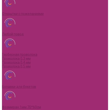
Открытки с пожеланиями
Любой повод
Герберная проволока
Проволока 0,3 мм
Проволока 0,4 мм
Проволока 0,5 мм
Булавки для букетов
Фоамиран 1мм 70*60см