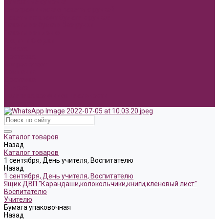
Бумажные сумочки
Голографические пакеты с ручкой
Пакеты из крафт бумаги с ручкой
Пакеты из бумаги без ручки
Пакеты из пленки
Акции и Скидки
Оплата
Доставка
Вопрос ответ
Компания
Доставка
Оплата
Политика конфиденциальности
Контакты
Каталог товаров
Назад
Каталог товаров
1 сентября, День учителя, Воспитателю
Назад
1 сентября, День учителя, Воспитателю
Ящик ДВП "Карандаши,колокольчики,книги,кленовый лист"
Воспитателю
Учителю
Бумага упаковочная
Назад