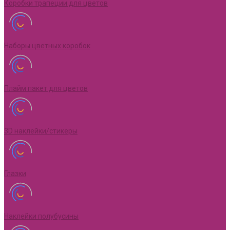
Коробки трапеции для цветов
Наборы цветных коробок
Плайм пакет для цветов
3D наклейки/стикеры
Глазки
Наклейки полубусины