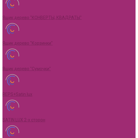
Ящик дерево "КОНВЕРТЫ, КВАДРАТЫ"
Ящик дерево "Корзинки"
Ящик дерево "Сумочки"
REPS+Satin lux
SATIN LUX 2-х сторон