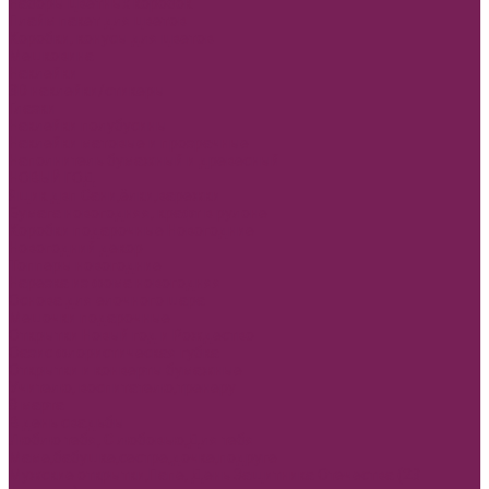
Наборы цветных коробок
Плайм пакет для цветов
Коробки, конусы для цветов
Мешковина
Наклейки
3D наклейки/стикеры
Глазки
Наклейки полубусины
Наклейки матовые и прозрачные
Наполнитель бумажный и древесный
НОВЫЙ ГОД
Ящик двп Сани,ёлки,варежки
Бумага новогодняя, крафт в рулоне
Коробки подарочные Новогодние
Новогодний декор
Топперы новогодние
Нарезка из фома новогодняя
Основа для елочного шара
Мешочки подарочные
Открытки Новый год и Рождество
Оазис флористическая губка
Открытки и конверты бумажные
Учителю, воспитателю,тренеру
8 марта
В день свадьбы
Люблю тебя, С любовью,Для тебя
Маме,бабушке,сестре,дочке,подруге
Мужские открытки,Папе, День Защитника Отечества (23