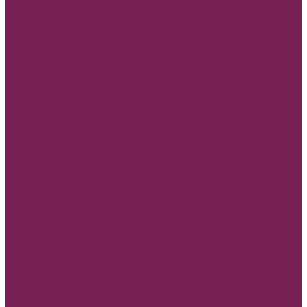
Репсовая лента
Шнуры и нити
МАМЕ, Мамочке, Мамуле
Пленка прозрачная и матовая
Пленка в листах
Пленка в рулонах
Пленка прозрачная с рисунком, без рисунка
Товар для рукоделия
Наборы для детского творчества
Бирки и спанчи
Бусины и синельная проволока
Заготовки для творчества из фоамирана
Заготовки из дерева
Кисти
Металлические изделия
Помпончики для декора
Прищепки, божьи коровки
Пуговицы
Топперы для торта и букета
Коробки
Коробки деревянные для подарков
Коробки без крышки
Коробки
Коробки квадратные для цветов
Коробки одиночные
Коробки Пластиковые
Коробки ТРАНСФОРМЕР
Коробки трапеции для цветов