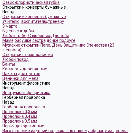
Оазис флористическая губка
Открытки и конверты бумажные
Назад
Открытки и конверты бумажные
Учителю, воспитателю,тренеру
8 марта
В день свадьбы
Люблю тебя, С любовью,Для тебя
Маме,бабушке,сестре,дочке,подруге
Мужские открытки,Папе, День Защитника Отечества (23
февраля)
Открытки с пожеланиями
Любой повод
Банты
Конверты деревянные
Пакеты для цветов
Ценники для мела
Инструмент флористика
Назад
Инструмент флористика
Герберная проволока
Назад
Герберная проволока
Проволока 0,3 мм
Проволока 0,4 мм
Проволока 0,5 мм
Перья декоративные
Изготовление изделий под заказ по вашему образцу из дерева