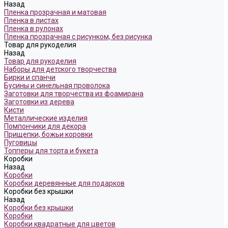
Назад
Пленка прозрачная и матовая
Пленка в листах
Пленка в рулонах
Пленка прозрачная с рисунком, без рисунка
Товар для рукоделия
Назад
Товар для рукоделия
Наборы для детского творчества
Бирки и спанчи
Бусины и синельная проволока
Заготовки для творчества из фоамирана
Заготовки из дерева
Кисти
Металлические изделия
Помпончики для декора
Прищепки, божьи коровки
Пуговицы
Топперы для торта и букета
Коробки
Назад
Коробки
Коробки деревянные для подарков
Коробки без крышки
Назад
Коробки без крышки
Коробки
Коробки квадратные для цветов