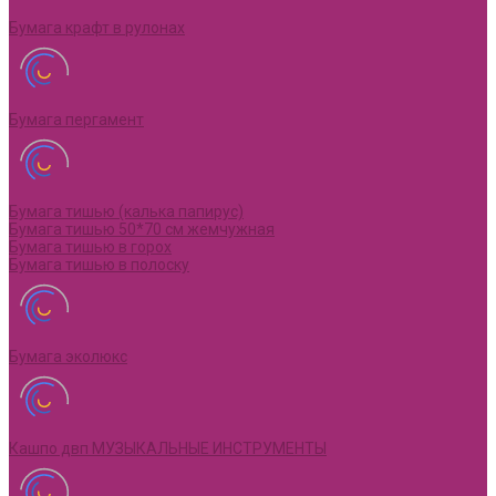
Бумага крафт в рулонах
Бумага пергамент
Бумага тишью (калька папирус)
Бумага тишью 50*70 см жемчужная
Бумага тишью в горох
Бумага тишью в полоску
Бумага эколюкс
Кашпо двп МУЗЫКАЛЬНЫЕ ИНСТРУМЕНТЫ