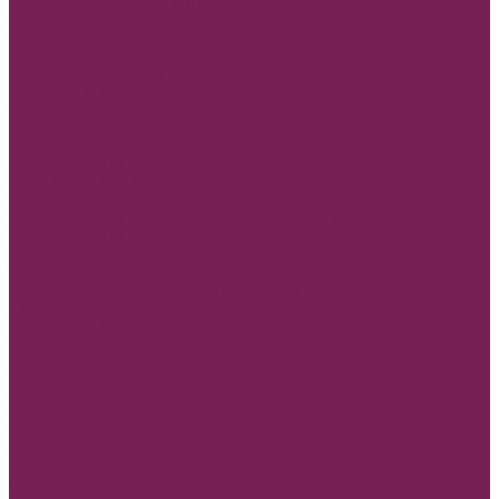
Кашпо двп ЖИВОНТЫЙ МИР
Кашпо двп БАНТ ЗОНТ
Кашпо двп ТРАПЕЦИИ и КРАДРАТЫ
Кашпо двп ДОМ, ЗАБОР, КОНВЕРТ
Кашпо двп КОРОНА ПОДКОВА
Ящик двп МУЖСКИЕ
Кашпо двп СЕРДЦЕ
Кашпо двп КОРЗИНЫ и СУМКИ
Кашпо и ящики из дерева
Ящик дерево &quot;Сердце&quot;
Ящик &quot;Круг&quot;
Ящик дерево &quot;Зонтики&quot;
Ящик дерево &quot;КОНВЕРТЫ, КВАДРАТЫ&quot;
Ящик дерево &quot;Корзинки&quot;
Ящик дерево &quot;Сумочки&quot;
Корзины плетеные, ротанговые венки
Коробки сумки и плайм пакеты для цветов
Лента
REPS+Satin lux
SATIN LUX 2-х сторон
Атласная лента
Лента атласная 0,7-1,2см*25Y
Лента атласная 2- 2,5см*25Y
Лента атласная 4-7см*25Y
Полипропиленовая лента и на Бобине
Бисерная лента
Органза лента
Парчовая лента