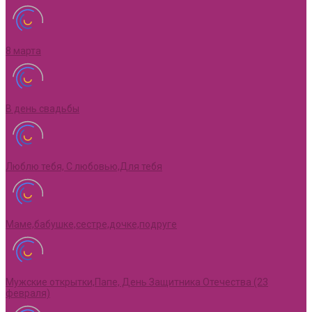
8 марта
В день свадьбы
Люблю тебя, С любовью,Для тебя
Маме,бабушке,сестре,дочке,подруге
Мужские открытки,Папе, День Защитника Отечества (23
февраля)