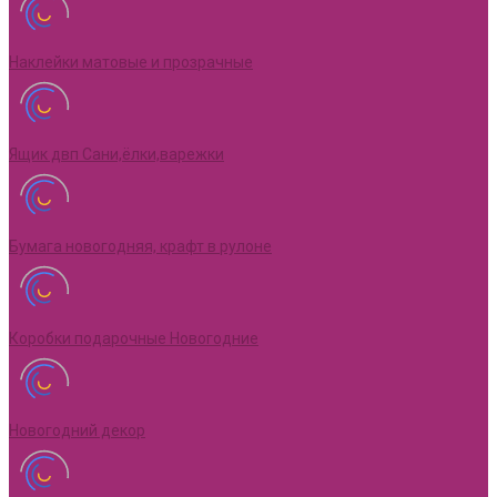
Наклейки матовые и прозрачные
Ящик двп Сани,ёлки,варежки
Бумага новогодняя, крафт в рулоне
Коробки подарочные Новогодние
Новогодний декор