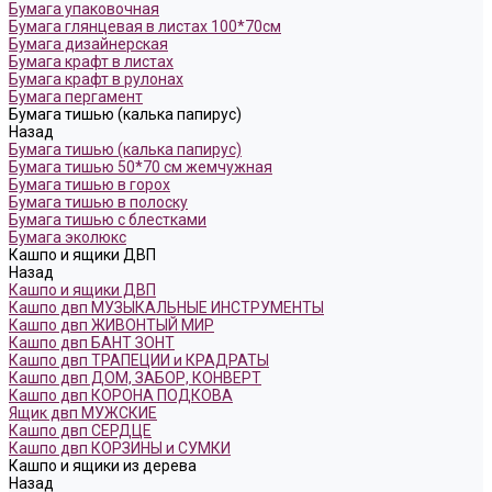
Бумага упаковочная
Бумага глянцевая в листах 100*70см
Бумага дизайнерская
Бумага крафт в листах
Бумага крафт в рулонах
Бумага пергамент
Бумага тишью (калька папирус)
Назад
Бумага тишью (калька папирус)
Бумага тишью 50*70 см жемчужная
Бумага тишью в горох
Бумага тишью в полоску
Бумага тишью с блестками
Бумага эколюкс
Кашпо и ящики ДВП
Назад
Кашпо и ящики ДВП
Кашпо двп МУЗЫКАЛЬНЫЕ ИНСТРУМЕНТЫ
Кашпо двп ЖИВОНТЫЙ МИР
Кашпо двп БАНТ ЗОНТ
Кашпо двп ТРАПЕЦИИ и КРАДРАТЫ
Кашпо двп ДОМ, ЗАБОР, КОНВЕРТ
Кашпо двп КОРОНА ПОДКОВА
Ящик двп МУЖСКИЕ
Кашпо двп СЕРДЦЕ
Кашпо двп КОРЗИНЫ и СУМКИ
Кашпо и ящики из дерева
Назад