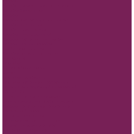
Коробки
Коробки деревянные для подарков
Коробки без крышки
Коробки
Коробки квадратные для цветов
Коробки одиночные
Коробки Пластиковые
Коробки ТРАНСФОРМЕР
Коробки трапеции для цветов
Наборы цветных коробок
Плайм пакет для цветов
Коробки, конусы для цветов
Мешковина
Наклейки
3D наклейки/стикеры
Глазки
Наклейки полубусины
Наклейки матовые и прозрачные
Наполнитель бумажный и древесный
НОВЫЙ ГОД
Ящик двп Сани,ёлки,варежки
Бумага новогодняя, крафт в рулоне
Коробки подарочные Новогодние
Новогодний декор
Топперы новогодние
Нарезка из фома новогодняя
Основа для елочного шара
Мешочки подарочные