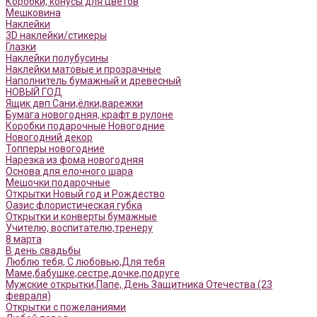
Коробки, конусы для цветов
Мешковина
Наклейки
3D наклейки/стикеры
Глазки
Наклейки полубусины
Наклейки матовые и прозрачные
Наполнитель бумажный и древесный
НОВЫЙ ГОД
Ящик двп Сани,ёлки,варежки
Бумага новогодняя, крафт в рулоне
Коробки подарочные Новогодние
Новогодний декор
Топперы новогодние
Нарезка из фома новогодняя
Основа для елочного шара
Мешочки подарочные
Открытки Новый год и Рождество
Оазис флористическая губка
Открытки и конверты бумажные
Учителю, воспитателю,тренеру
8 марта
В день свадьбы
Люблю тебя, С любовью,Для тебя
Маме,бабушке,сестре,дочке,подруге
Мужские открытки,Папе, День Защитника Отечества (23
февраля)
Открытки с пожеланиями