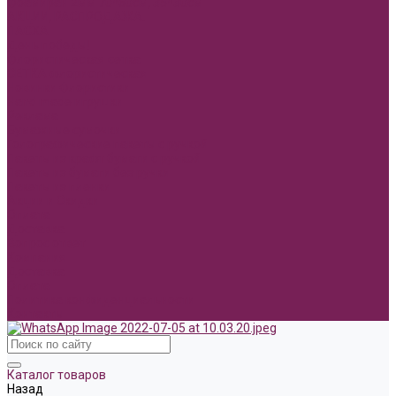
Фоамиран 2мм 70*60см, 35*30см
АКЦИИ, РАСПРОДАЖА.
ПАСХА
День победы!
Флористическая сетка
СЕТКА флористическая
Новинки Флористики
Hand made игрушки
Реклама
Бумажные сумочки
Голографические пакеты с ручкой
Пакеты из крафт бумаги с ручкой
Пакеты из бумаги без ручки
Пакеты из пленки
Акции и Скидки
Оплата
Доставка
Вопрос ответ
Компания
Доставка
Оплата
Политика конфиденциальности
Контакты
Каталог товаров
Назад