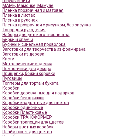
Шнуры и нити
МАМЕ, Мамочке, Мамуле
Пленка прозрачная и матовая
Пленка в листах
Пленка в рулонах
Пленка прозрачная с рисунком, без рисунка
Товар для рукоделия
Наборы для детского творчества
Бирки и спанчи
Бусины и синельная проволока
Заготовки для творчества из фоамирана
Заготовки из дерева
Кисти
Металлические изделия
Помпончики для декора
Прищепки, божьи коровки
Пуговицы
Топперы для торта и букета
Коробки
Коробки деревянные для подарков
Коробки без крышки
Коробки квадратные для цветов
Коробки одиночные
Коробки Пластиковые
Коробки ТРАНСФОРМЕР
Коробки трапеции для цветов
Наборы цветных коробок
Плайм пакет для цветов