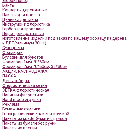
Любой повод
Банты
Конверты деревянные
Пакеты для цветов
Ценники для мела
Инструмент флористика
Герберная проволока
Перья декоративные
Изготовление изделий под заказ по вашему образцу из дерева
и ДВП(минимум 30шт)
Сухоцветы
Фоамиран
Булавки для букетов
Фоамиран 1мм 70*60см
Фоамиран 2мм 70*60см, 35*30см
АКЦИИ, РАСПРОДАЖА.
ПАСХА
День победы!
Флористическая сетка
СЕТКА флористическая
Новинки Флористики
Hand made игрушки
Реклама
Бумажные сумочки
Голографические пакеты с ручкой
Пакеты из крафт бумаги с ручкой
Пакеты из бумаги без ручки
Пакеты из пленки