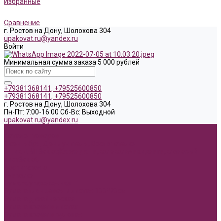
Избранные
Сравнение
г. Ростов на Дону, Шолохова 304
upakovat.ru@yandex.ru
Войти
Минимальная сумма заказа 5 000 рублей
+79381368141, +79525600850
+79381368141, +79525600850
г. Ростов на Дону, Шолохова 304
Пн-Пт: 7:00-16:00 Cб-Вс: Выходной
upakovat.ru@yandex.ru
...
Каталог товаров
1 сентября, День учителя, Воспитателю
Ящик ДВП &quot;Карандаши,колокольчики,книги,кленовый
лист&quot;
Воспитателю
Учителю
Бумага упаковочная
Бумага глянцевая в листах 100*70см
Бумага дизайнерская
Бумага крафт в листах
Бумага крафт в рулонах