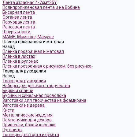
Лента атласная 4-7см*25Y
Полипропиленовая лента и на Бобине
Бисерная лента
Органза лента
Парчовая лента
Репсовая лента
Шнуры и нити
МАМЕ, Мамочке, Мамуле
Пленка прозрачная и матовая
Назад
Пленка прозрачная и матовая
Пленка в листах
Пленка в рулонах
Пленка прозрачная с рисунком, без рисунка
Товар для рукоделия
Назад
Товар для рукоделия
Наборы для детского творчества
Бирки и спанчи
Бусины и синельная проволока
Заготовки для творчества из фоамирана
Заготовки из дерева
Кисти
Металлические изделия
Помпончики для декора
Прищепки, божьи коровки
Пуговицы
Топперы для торта и букета