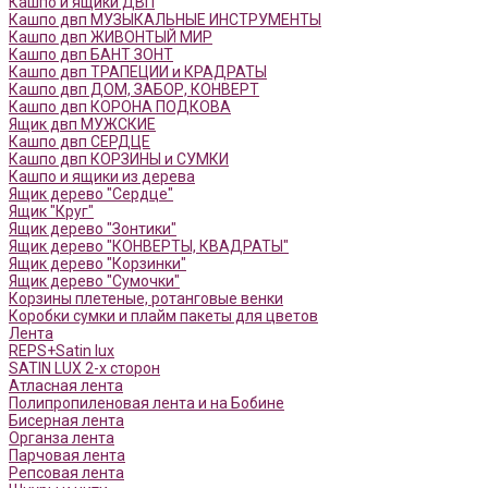
Кашпо и ящики ДВП
Кашпо двп МУЗЫКАЛЬНЫЕ ИНСТРУМЕНТЫ
Кашпо двп ЖИВОНТЫЙ МИР
Кашпо двп БАНТ ЗОНТ
Кашпо двп ТРАПЕЦИИ и КРАДРАТЫ
Кашпо двп ДОМ, ЗАБОР, КОНВЕРТ
Кашпо двп КОРОНА ПОДКОВА
Ящик двп МУЖСКИЕ
Кашпо двп СЕРДЦЕ
Кашпо двп КОРЗИНЫ и СУМКИ
Кашпо и ящики из дерева
Ящик дерево "Сердце"
Ящик "Круг"
Ящик дерево "Зонтики"
Ящик дерево "КОНВЕРТЫ, КВАДРАТЫ"
Ящик дерево "Корзинки"
Ящик дерево "Сумочки"
Корзины плетеные, ротанговые венки
Коробки сумки и плайм пакеты для цветов
Лента
REPS+Satin lux
SATIN LUX 2-х сторон
Атласная лента
Полипропиленовая лента и на Бобине
Бисерная лента
Органза лента
Парчовая лента
Репсовая лента