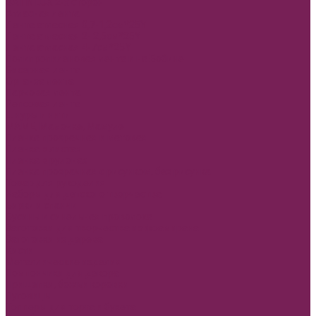
SATIN LUX 2-х сторон
Атласная лента
Лента атласная 0,7-1,2см*25Y
Лента атласная 2- 2,5см*25Y
Лента атласная 4-7см*25Y
Полипропиленовая лента и на Бобине
Бисерная лента
Органза лента
Парчовая лента
Репсовая лента
Шнуры и нити
МАМЕ, Мамочке, Мамуле
Пленка прозрачная и матовая
Пленка в листах
Пленка в рулонах
Пленка прозрачная с рисунком, без рисунка
Товар для рукоделия
Наборы для детского творчества
Бирки и спанчи
Бусины и синельная проволока
Заготовки для творчества из фоамирана
Заготовки из дерева
Кисти
Металлические изделия
Помпончики для декора
Прищепки, божьи коровки
Пуговицы
Топперы для торта и букета