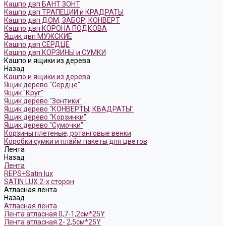
Кашпо двп БАНТ ЗОНТ
Кашпо двп ТРАПЕЦИИ и КРАДРАТЫ
Кашпо двп ДОМ, ЗАБОР, КОНВЕРТ
Кашпо двп КОРОНА ПОДКОВА
Ящик двп МУЖСКИЕ
Кашпо двп СЕРДЦЕ
Кашпо двп КОРЗИНЫ и СУМКИ
Кашпо и ящики из дерева
Назад
Кашпо и ящики из дерева
Ящик дерево "Сердце"
Ящик "Круг"
Ящик дерево "Зонтики"
Ящик дерево "КОНВЕРТЫ, КВАДРАТЫ"
Ящик дерево "Корзинки"
Ящик дерево "Сумочки"
Корзины плетеные, ротанговые венки
Коробки сумки и плайм пакеты для цветов
Лента
Назад
Лента
REPS+Satin lux
SATIN LUX 2-х сторон
Атласная лента
Назад
Атласная лента
Лента атласная 0,7-1,2см*25Y
Лента атласная 2- 2,5см*25Y