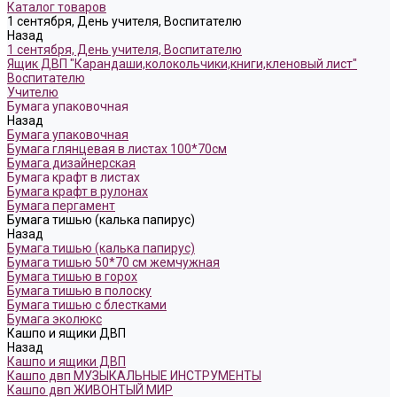
Каталог товаров
1 сентября, День учителя, Воспитателю
Назад
1 сентября, День учителя, Воспитателю
Ящик ДВП "Карандаши,колокольчики,книги,кленовый лист"
Воспитателю
Учителю
Бумага упаковочная
Назад
Бумага упаковочная
Бумага глянцевая в листах 100*70см
Бумага дизайнерская
Бумага крафт в листах
Бумага крафт в рулонах
Бумага пергамент
Бумага тишью (калька папирус)
Назад
Бумага тишью (калька папирус)
Бумага тишью 50*70 см жемчужная
Бумага тишью в горох
Бумага тишью в полоску
Бумага тишью с блестками
Бумага эколюкс
Кашпо и ящики ДВП
Назад
Кашпо и ящики ДВП
Кашпо двп МУЗЫКАЛЬНЫЕ ИНСТРУМЕНТЫ
Кашпо двп ЖИВОНТЫЙ МИР