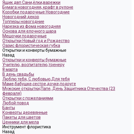
Ящик двп Сани,ёлки,варежки
Бумага новогодняя, крафт в рулоне
Коробки подарочные Новогодние
Новогодний декор
Топперы новогодние
Нарезка из фома новогодняя
Основа для елочного шара
Мешочки подарочные
Открытки Новый год и Рождество
Оазис флористическая губка
Открытки и конверты бумажные
Назад
Открытки и конверты бумажные
Учителю, воспитателю,тренеру
8 марта
В день свадьбы
Люблю тебя, С любовью,Для тебя
Маме,бабушке,сестре,дочке,подруге
Мужские открытки,Папе, День Защитника Отечества (23
февраля)
Открытки с пожеланиями
Любой повод
Банты
Конверты деревянные
Пакеты для цветов
Ценники для мела
Инструмент флористика
Назад