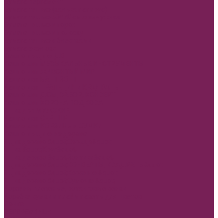
Бумага пергамент
Бумага тишью (калька папирус)
Бумага тишью 50*70 см жемчужная
Бумага тишью в горох
Бумага тишью в полоску
Бумага тишью с блестками
Бумага эколюкс
Кашпо и ящики ДВП
Кашпо двп МУЗЫКАЛЬНЫЕ ИНСТРУМЕНТЫ
Кашпо двп ЖИВОНТЫЙ МИР
Кашпо двп БАНТ ЗОНТ
Кашпо двп ТРАПЕЦИИ и КРАДРАТЫ
Кашпо двп ДОМ, ЗАБОР, КОНВЕРТ
Кашпо двп КОРОНА ПОДКОВА
Ящик двп МУЖСКИЕ
Кашпо двп СЕРДЦЕ
Кашпо двп КОРЗИНЫ и СУМКИ
Кашпо и ящики из дерева
Ящик дерево &quot;Сердце&quot;
Ящик &quot;Круг&quot;
Ящик дерево &quot;Зонтики&quot;
Ящик дерево &quot;КОНВЕРТЫ, КВАДРАТЫ&quot;
Ящик дерево &quot;Корзинки&quot;
Ящик дерево &quot;Сумочки&quot;
Корзины плетеные, ротанговые венки
Коробки сумки и плайм пакеты для цветов
Лента
REPS+Satin lux