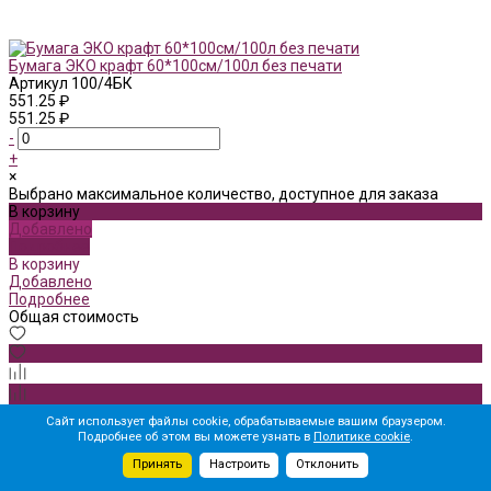
Бумага ЭКО крафт 60*100см/100л без печати
Артикул
100/4БК
551.25 ₽
551.25 ₽
-
+
×
Выбрано максимальное количество, доступное для заказа
В корзину
Добавлено
Подробнее
В корзину
Добавлено
Подробнее
Общая стоимость
Сайт использует файлы cookie, обрабатываемые вашим браузером.
Подробнее об этом вы можете узнать в
Политике cookie
.
Принять
Настроить
Отклонить