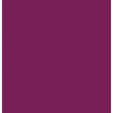
Открытки Новый год и Рождество
Оазис флористическая губка
Открытки и конверты бумажные
Учителю, воспитателю,тренеру
8 марта
В день свадьбы
Люблю тебя, С любовью,Для тебя
Маме,бабушке,сестре,дочке,подруге
Мужские открытки,Папе, День Защитника Отечества (23
февраля)
Открытки с пожеланиями
Любой повод
Банты
Конверты деревянные
Пакеты для цветов
Ценники для мела
Инструмент флористика
Герберная проволока
Проволока 0,3 мм
Проволока 0,4 мм
Проволока 0,5 мм
Перья декоративные
Изготовление изделий под заказ по вашему образцу из дерева
и ДВП(минимум 30шт)
Сухоцветы
Фоамиран
Булавки для букетов
Фоамиран 1мм 70*60см