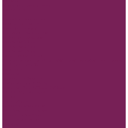
февраля)
Открытки с пожеланиями
Любой повод
Банты
Конверты деревянные
Пакеты для цветов
Ценники для мела
Инструмент флористика
Герберная проволока
Проволока 0,3 мм
Проволока 0,4 мм
Проволока 0,5 мм
Перья декоративные
Изготовление изделий под заказ по вашему образцу из дерева
и ДВП(минимум 30шт)
Сухоцветы
Фоамиран
Булавки для букетов
Фоамиран 1мм 70*60см
Фоамиран 2мм 70*60см, 35*30см
АКЦИИ, РАСПРОДАЖА.
ПАСХА
День победы!
Флористическая сетка
СЕТКА флористическая
Новинки Флористики
Hand made игрушки
Реклама