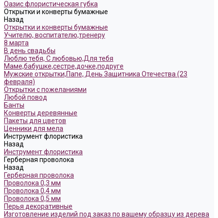
Оазис флористическая губка
Открытки и конверты бумажные
Назад
Открытки и конверты бумажные
Учителю, воспитателю,тренеру
8 марта
В день свадьбы
Люблю тебя, С любовью,Для тебя
Маме,бабушке,сестре,дочке,подруге
Мужские открытки,Папе, День Защитника Отечества (23
февраля)
Открытки с пожеланиями
Любой повод
Банты
Конверты деревянные
Пакеты для цветов
Ценники для мела
Инструмент флористика
Назад
Инструмент флористика
Герберная проволока
Назад
Герберная проволока
Проволока 0,3 мм
Проволока 0,4 мм
Проволока 0,5 мм
Перья декоративные
Изготовление изделий под заказ по вашему образцу из дерева