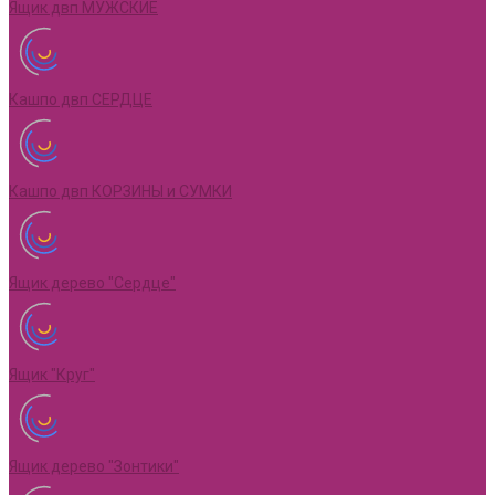
Ящик двп МУЖСКИЕ
Кашпо двп СЕРДЦЕ
Кашпо двп КОРЗИНЫ и СУМКИ
Ящик дерево "Сердце"
Ящик "Круг"
Ящик дерево "Зонтики"