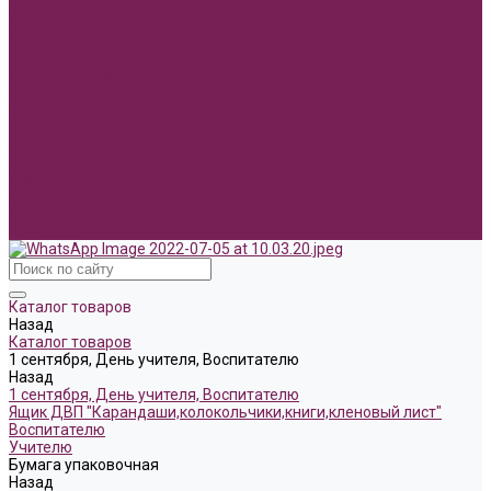
Бумажные сумочки
Голографические пакеты с ручкой
Пакеты из крафт бумаги с ручкой
Пакеты из бумаги без ручки
Пакеты из пленки
Акции и Скидки
Оплата
Доставка
Вопрос ответ
Компания
Доставка
Оплата
Политика конфиденциальности
Контакты
Каталог товаров
Назад
Каталог товаров
1 сентября, День учителя, Воспитателю
Назад
1 сентября, День учителя, Воспитателю
Ящик ДВП "Карандаши,колокольчики,книги,кленовый лист"
Воспитателю
Учителю
Бумага упаковочная
Назад