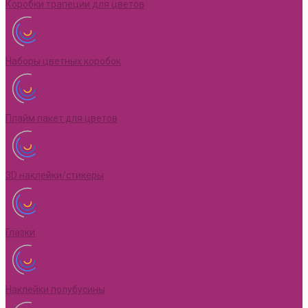
Коробки трапеции для цветов
Наборы цветных коробок
Плайм пакет для цветов
3D наклейки/стикеры
Глазки
Наклейки полубусины