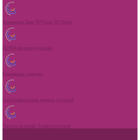
Фоамиран 2мм 70*60см, 35*30см
СЕТКА флористическая
Бумажные сумочки
Голографические пакеты с ручкой
Пакеты из крафт бумаги с ручкой
Акции и Скидки
Оплата