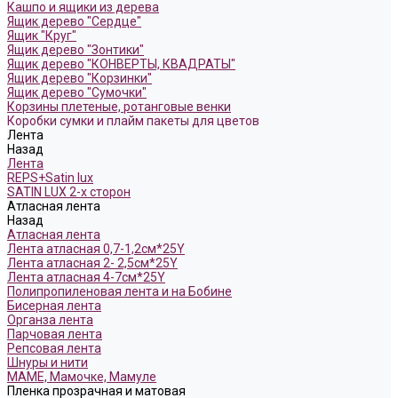
Кашпо и ящики из дерева
Ящик дерево "Сердце"
Ящик "Круг"
Ящик дерево "Зонтики"
Ящик дерево "КОНВЕРТЫ, КВАДРАТЫ"
Ящик дерево "Корзинки"
Ящик дерево "Сумочки"
Корзины плетеные, ротанговые венки
Коробки сумки и плайм пакеты для цветов
Лента
Назад
Лента
REPS+Satin lux
SATIN LUX 2-х сторон
Атласная лента
Назад
Атласная лента
Лента атласная 0,7-1,2см*25Y
Лента атласная 2- 2,5см*25Y
Лента атласная 4-7см*25Y
Полипропиленовая лента и на Бобине
Бисерная лента
Органза лента
Парчовая лента
Репсовая лента
Шнуры и нити
МАМЕ, Мамочке, Мамуле
Пленка прозрачная и матовая