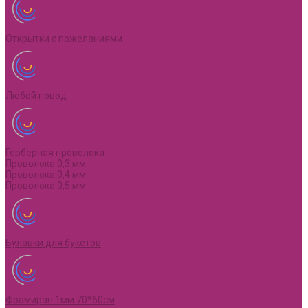
Открытки с пожеланиями
Любой повод
Герберная проволока
Проволока 0,3 мм
Проволока 0,4 мм
Проволока 0,5 мм
Булавки для букетов
Фоамиран 1мм 70*60см