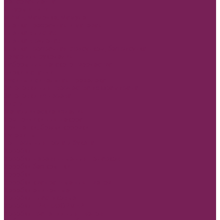
Репсовая лента
Шнуры и нити
МАМЕ, Мамочке, Мамуле
Пленка прозрачная и матовая
Пленка в листах
Пленка в рулонах
Пленка прозрачная с рисунком, без рисунка
Товар для рукоделия
Наборы для детского творчества
Бирки и спанчи
Бусины и синельная проволока
Заготовки для творчества из фоамирана
Заготовки из дерева
Кисти
Металлические изделия
Помпончики для декора
Прищепки, божьи коровки
Пуговицы
Топперы для торта и букета
Коробки
Коробки деревянные для подарков
Коробки без крышки
Коробки
Коробки квадратные для цветов
Коробки одиночные
Коробки Пластиковые
Коробки ТРАНСФОРМЕР
Коробки трапеции для цветов