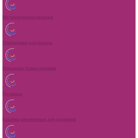
Металлические изделия
Помпончики для декора
Прищепки, божьи коровки
Пуговицы
Коробки деревянные для подарков