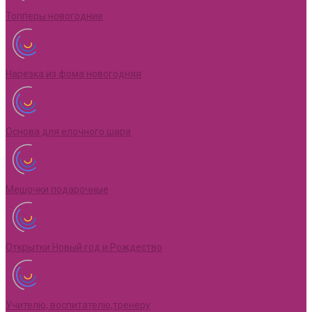
Топперы новогодние
Нарезка из фома новогодняя
Основа для елочного шара
Мешочки подарочные
Открытки Новый год и Рождество
Учителю, воспитателю,тренеру