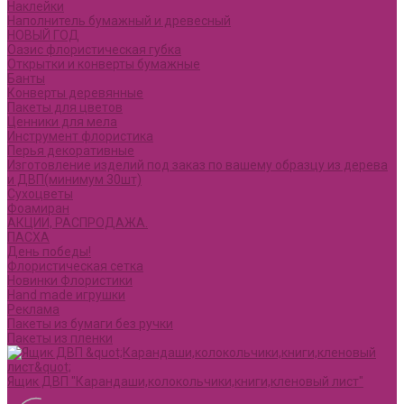
Наклейки
Наполнитель бумажный и древесный
НОВЫЙ ГОД
Оазис флористическая губка
Открытки и конверты бумажные
Банты
Конверты деревянные
Пакеты для цветов
Ценники для мела
Инструмент флористика
Перья декоративные
Изготовление изделий под заказ по вашему образцу из дерева
и ДВП(минимум 30шт)
Сухоцветы
Фоамиран
АКЦИИ, РАСПРОДАЖА.
ПАСХА
День победы!
Флористическая сетка
Новинки Флористики
Hand made игрушки
Реклама
Пакеты из бумаги без ручки
Пакеты из пленки
Ящик ДВП "Карандаши,колокольчики,книги,кленовый лист"