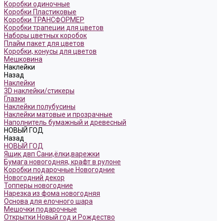
Коробки одиночные
Коробки Пластиковые
Коробки ТРАНСФОРМЕР
Коробки трапеции для цветов
Наборы цветных коробок
Плайм пакет для цветов
Коробки, конусы для цветов
Мешковина
Наклейки
Назад
Наклейки
3D наклейки/стикеры
Глазки
Наклейки полубусины
Наклейки матовые и прозрачные
Наполнитель бумажный и древесный
НОВЫЙ ГОД
Назад
НОВЫЙ ГОД
Ящик двп Сани,ёлки,варежки
Бумага новогодняя, крафт в рулоне
Коробки подарочные Новогодние
Новогодний декор
Топперы новогодние
Нарезка из фома новогодняя
Основа для елочного шара
Мешочки подарочные
Открытки Новый год и Рождество