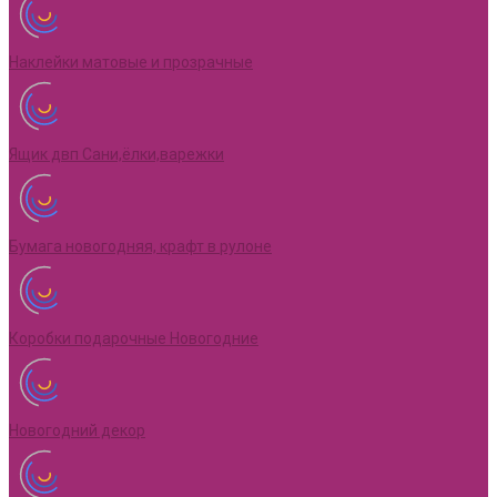
Наклейки матовые и прозрачные
Ящик двп Сани,ёлки,варежки
Бумага новогодняя, крафт в рулоне
Коробки подарочные Новогодние
Новогодний декор