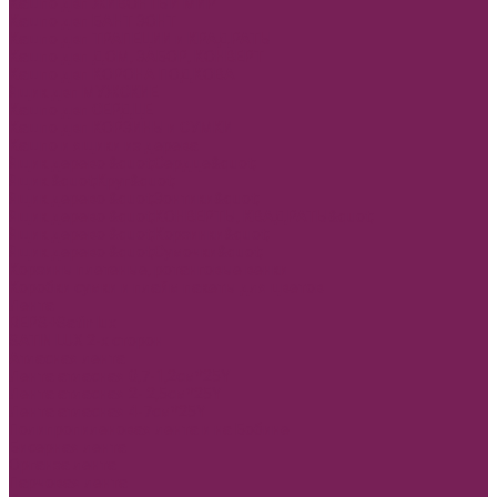
Кашпо двп ЖИВОНТЫЙ МИР
Кашпо двп БАНТ ЗОНТ
Кашпо двп ТРАПЕЦИИ и КРАДРАТЫ
Кашпо двп ДОМ, ЗАБОР, КОНВЕРТ
Кашпо двп КОРОНА ПОДКОВА
Ящик двп МУЖСКИЕ
Кашпо двп СЕРДЦЕ
Кашпо двп КОРЗИНЫ и СУМКИ
Кашпо и ящики из дерева
Ящик дерево &quot;Сердце&quot;
Ящик &quot;Круг&quot;
Ящик дерево &quot;Зонтики&quot;
Ящик дерево &quot;КОНВЕРТЫ, КВАДРАТЫ&quot;
Ящик дерево &quot;Корзинки&quot;
Ящик дерево &quot;Сумочки&quot;
Корзины плетеные, ротанговые венки
Коробки сумки и плайм пакеты для цветов
Лента
REPS+Satin lux
SATIN LUX 2-х сторон
Атласная лента
Лента атласная 0,7-1,2см*25Y
Лента атласная 2- 2,5см*25Y
Лента атласная 4-7см*25Y
Полипропиленовая лента и на Бобине
Бисерная лента
Органза лента
Парчовая лента