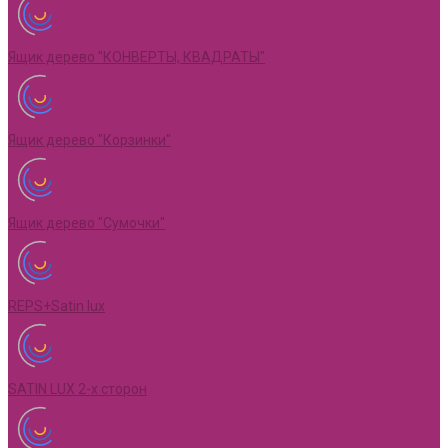
Ящик дерево "КОНВЕРТЫ, КВАДРАТЫ"
Ящик дерево "Корзинки"
Ящик дерево "Сумочки"
REPS+Satin lux
SATIN LUX 2-х сторон