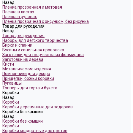
Назад
Пленка прозрачная и матовая
Пленка в листах
Пленка в рулонах
Пленка прозрачная с рисунком, без рисунка
Товар для рукоделия
Назад
Товар для рукоделия
Наборы для детского творчества
Бирки и спанчи
Бусины и синельная проволока
Заготовки для творчества из фоамирана
Заготовки из дерева
Кисти
Металлические изделия
Помпончики для декора
Прищепки, божьи коровки
Пуговицы
Топперы для торта и букета
Коробки
Назад
Коробки
Коробки деревянные для подарков
Коробки без крышки
Назад
Коробки без крышки
Коробки
Коробки квадратные для цветов