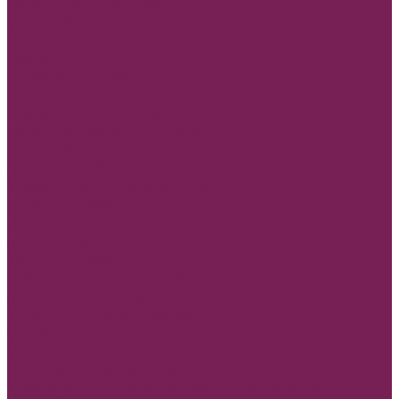
Наборы цветных коробок
Плайм пакет для цветов
Коробки, конусы для цветов
Мешковина
Наклейки
3D наклейки/стикеры
Глазки
Наклейки полубусины
Наклейки матовые и прозрачные
Наполнитель бумажный и древесный
НОВЫЙ ГОД
Ящик двп Сани,ёлки,варежки
Бумага новогодняя, крафт в рулоне
Коробки подарочные Новогодние
Новогодний декор
Топперы новогодние
Нарезка из фома новогодняя
Основа для елочного шара
Мешочки подарочные
Открытки Новый год и Рождество
Оазис флористическая губка
Открытки и конверты бумажные
Учителю, воспитателю,тренеру
8 марта
В день свадьбы
Люблю тебя, С любовью,Для тебя
Маме,бабушке,сестре,дочке,подруге
Мужские открытки,Папе, День Защитника Отечества (23