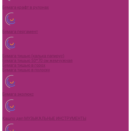
Бумага крафт в рулонах
Бумага пергамент
Бумага тишью (калька папирус)
Бумага тишью 50*70 см жемчужная
Бумага тишью в горох
Бумага тишью в полоску
Бумага эколюкс
Кашпо двп МУЗЫКАЛЬНЫЕ ИНСТРУМЕНТЫ