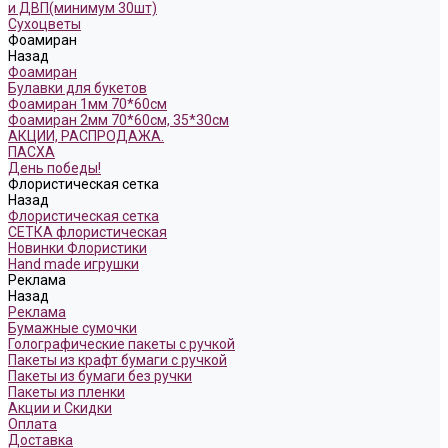
и ДВП(минимум 30шт)
Сухоцветы
Фоамиран
Назад
Фоамиран
Булавки для букетов
Фоамиран 1мм 70*60см
Фоамиран 2мм 70*60см, 35*30см
АКЦИИ, РАСПРОДАЖА.
ПАСХА
День победы!
Флористическая сетка
Назад
Флористическая сетка
СЕТКА флористическая
Новинки Флористики
Hand made игрушки
Реклама
Назад
Реклама
Бумажные сумочки
Голографические пакеты с ручкой
Пакеты из крафт бумаги с ручкой
Пакеты из бумаги без ручки
Пакеты из пленки
Акции и Скидки
Оплата
Доставка