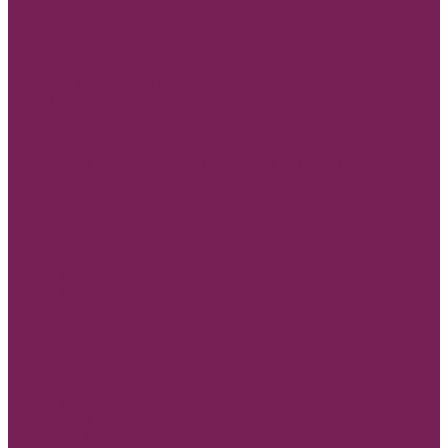
Доставка
Вопрос ответ
Компания
Доставка
Оплата
Политика конфиденциальности
Контакты
...
Каталог товаров
1 сентября, День учителя, Воспитателю
Ящик ДВП &quot;Карандаши,колокольчики,книги,кленовый
лист&quot;
Воспитателю
Учителю
Бумага упаковочная
Бумага глянцевая в листах 100*70см
Бумага дизайнерская
Бумага крафт в листах
Бумага крафт в рулонах
Бумага пергамент
Бумага тишью (калька папирус)
Бумага тишью 50*70 см жемчужная
Бумага тишью в горох
Бумага тишью в полоску
Бумага тишью с блестками
Бумага эколюкс
Кашпо и ящики ДВП
Кашпо двп МУЗЫКАЛЬНЫЕ ИНСТРУМЕНТЫ