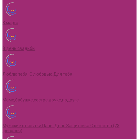
8 марта
В день свадьбы
Люблю тебя, С любовью,Для тебя
Маме,бабушке,сестре,дочке,подруге
Мужские открытки,Папе, День Защитника Отечества (23
февраля)