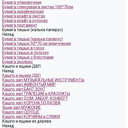
Бумага упаковочная
Бумага глянцевая в листах 100*70см
Бумага дизайнерская
Бумага крафт в листах
Бумага крафт в рулонах
Бумага пергамент
Бумага тишью (калька папирус)
Назад
Бумага тишью (калька папирус)
Бумага тишью 50*70 см жемчужная
Бумага тишью в горох
Бумага тишью в полоску
Бумага тишью с блестками
Бумага эколюкс
Кашпо и ящики ДВП
Назад
Кашпо и ящики ДВП
Кашпо двп МУЗЫКАЛЬНЫЕ ИНСТРУМЕНТЫ
Кашпо двп ЖИВОНТЫЙ МИР
Кашпо двп БАНТ ЗОНТ
Кашпо двп ТРАПЕЦИИ и КРАДРАТЫ
Кашпо двп ДОМ, ЗАБОР, КОНВЕРТ
Кашпо двп КОРОНА ПОДКОВА
Ящик двп МУЖСКИЕ
Кашпо двп СЕРДЦЕ
Кашпо двп КОРЗИНЫ и СУМКИ
Кашпо и ящики из дерева
Назад