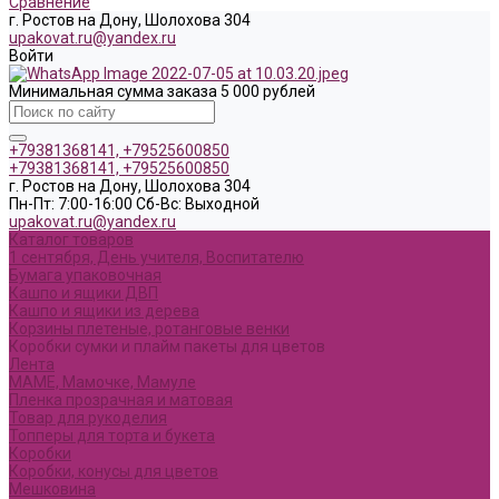
Сравнение
г. Ростов на Дону, Шолохова 304
upakovat.ru@yandex.ru
Войти
Минимальная сумма заказа 5 000 рублей
+79381368141, +79525600850
+79381368141, +79525600850
г. Ростов на Дону, Шолохова 304
Пн-Пт: 7:00-16:00 Cб-Вс: Выходной
upakovat.ru@yandex.ru
Каталог товаров
1 сентября, День учителя, Воспитателю
Бумага упаковочная
Кашпо и ящики ДВП
Кашпо и ящики из дерева
Корзины плетеные, ротанговые венки
Коробки сумки и плайм пакеты для цветов
Лента
МАМЕ, Мамочке, Мамуле
Пленка прозрачная и матовая
Товар для рукоделия
Топперы для торта и букета
Коробки
Коробки, конусы для цветов
Мешковина