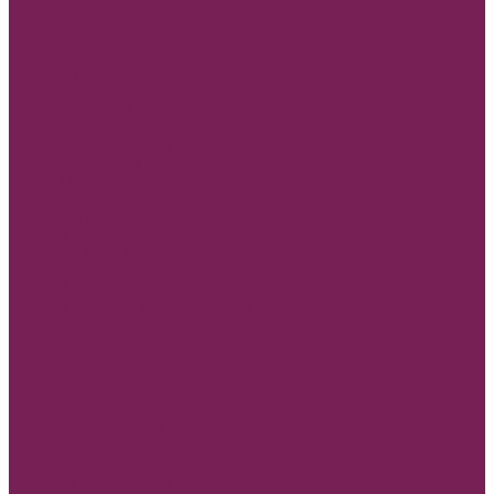
Коробки
Коробки деревянные для подарков
Коробки без крышки
Коробки
Коробки квадратные для цветов
Коробки одиночные
Коробки Пластиковые
Коробки ТРАНСФОРМЕР
Коробки трапеции для цветов
Наборы цветных коробок
Плайм пакет для цветов
Коробки, конусы для цветов
Мешковина
Наклейки
3D наклейки/стикеры
Глазки
Наклейки полубусины
Наклейки матовые и прозрачные
Наполнитель бумажный и древесный
НОВЫЙ ГОД
Ящик двп Сани,ёлки,варежки
Бумага новогодняя, крафт в рулоне
Коробки подарочные Новогодние
Новогодний декор
Топперы новогодние
Нарезка из фома новогодняя
Основа для елочного шара
Мешочки подарочные