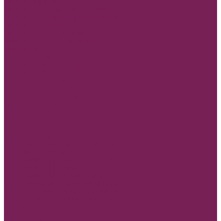
Бумага пергамент
Бумага тишью (калька папирус)
Бумага тишью 50*70 см жемчужная
Бумага тишью в горох
Бумага тишью в полоску
Бумага тишью с блестками
Бумага эколюкс
Кашпо и ящики ДВП
Кашпо двп МУЗЫКАЛЬНЫЕ ИНСТРУМЕНТЫ
Кашпо двп ЖИВОНТЫЙ МИР
Кашпо двп БАНТ ЗОНТ
Кашпо двп ТРАПЕЦИИ и КРАДРАТЫ
Кашпо двп ДОМ, ЗАБОР, КОНВЕРТ
Кашпо двп КОРОНА ПОДКОВА
Ящик двп МУЖСКИЕ
Кашпо двп СЕРДЦЕ
Кашпо двп КОРЗИНЫ и СУМКИ
Кашпо и ящики из дерева
Ящик дерево &quot;Сердце&quot;
Ящик &quot;Круг&quot;
Ящик дерево &quot;Зонтики&quot;
Ящик дерево &quot;КОНВЕРТЫ, КВАДРАТЫ&quot;
Ящик дерево &quot;Корзинки&quot;
Ящик дерево &quot;Сумочки&quot;
Корзины плетеные, ротанговые венки
Коробки сумки и плайм пакеты для цветов
Лента
REPS+Satin lux