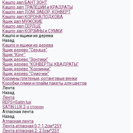
Кашпо двп БАНТ ЗОНТ
Кашпо двп ТРАПЕЦИИ и КРАДРАТЫ
Кашпо двп ДОМ, ЗАБОР, КОНВЕРТ
Кашпо двп КОРОНА ПОДКОВА
Ящик двп МУЖСКИЕ
Кашпо двп СЕРДЦЕ
Кашпо двп КОРЗИНЫ и СУМКИ
Кашпо и ящики из дерева
Назад
Кашпо и ящики из дерева
Ящик дерево "Сердце"
Ящик "Круг"
Ящик дерево "Зонтики"
Ящик дерево "КОНВЕРТЫ, КВАДРАТЫ"
Ящик дерево "Корзинки"
Ящик дерево "Сумочки"
Корзины плетеные, ротанговые венки
Коробки сумки и плайм пакеты для цветов
Лента
Назад
Лента
REPS+Satin lux
SATIN LUX 2-х сторон
Атласная лента
Назад
Атласная лента
Лента атласная 0,7-1,2см*25Y
Лента атласная 2- 2,5см*25Y