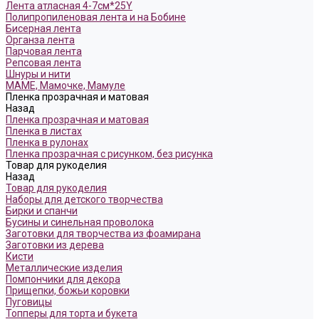
Лента атласная 4-7см*25Y
Полипропиленовая лента и на Бобине
Бисерная лента
Органза лента
Парчовая лента
Репсовая лента
Шнуры и нити
МАМЕ, Мамочке, Мамуле
Пленка прозрачная и матовая
Назад
Пленка прозрачная и матовая
Пленка в листах
Пленка в рулонах
Пленка прозрачная с рисунком, без рисунка
Товар для рукоделия
Назад
Товар для рукоделия
Наборы для детского творчества
Бирки и спанчи
Бусины и синельная проволока
Заготовки для творчества из фоамирана
Заготовки из дерева
Кисти
Металлические изделия
Помпончики для декора
Прищепки, божьи коровки
Пуговицы
Топперы для торта и букета