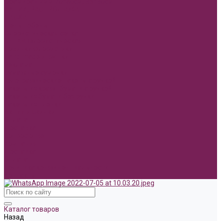
Фоамиран 2мм 70*60см, 35*30см
АКЦИИ, РАСПРОДАЖА.
ПАСХА
День победы!
Флористическая сетка
СЕТКА флористическая
Новинки Флористики
Hand made игрушки
Реклама
Бумажные сумочки
Голографические пакеты с ручкой
Пакеты из крафт бумаги с ручкой
Пакеты из бумаги без ручки
Пакеты из пленки
Акции и Скидки
Оплата
Доставка
Вопрос ответ
Компания
Доставка
Оплата
Политика конфиденциальности
Контакты
Каталог товаров
Назад