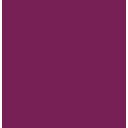
SATIN LUX 2-х сторон
Атласная лента
Лента атласная 0,7-1,2см*25Y
Лента атласная 2- 2,5см*25Y
Лента атласная 4-7см*25Y
Полипропиленовая лента и на Бобине
Бисерная лента
Органза лента
Парчовая лента
Репсовая лента
Шнуры и нити
МАМЕ, Мамочке, Мамуле
Пленка прозрачная и матовая
Пленка в листах
Пленка в рулонах
Пленка прозрачная с рисунком, без рисунка
Товар для рукоделия
Наборы для детского творчества
Бирки и спанчи
Бусины и синельная проволока
Заготовки для творчества из фоамирана
Заготовки из дерева
Кисти
Металлические изделия
Помпончики для декора
Прищепки, божьи коровки
Пуговицы
Топперы для торта и букета