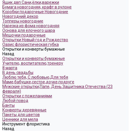
Ящик двп Сани,ёлки,варежки
Бумага новогодняя, крафт в рулоне
Коробки подарочные Новогодние
Новогодний декор
Топперы новогодние
Нарезка из фома новогодняя
Основа для елочного шара
Мешочки подарочные
Открытки Новый год и Рождество
Оазис флористическая губка
Открытки и конверты бумажные
Назад
Открытки и конверты бумажные
Учителю, воспитателю,тренеру
8 марта
В день свадьбы
Люблю тебя, С любовью,Для тебя
Маме,бабушке,сестре,дочке,подруге
Мужские открытки,Папе, День Защитника Отечества (23
февраля)
Открытки с пожеланиями
Любой повод
Банты
Конверты деревянные
Пакеты для цветов
Ценники для мела
Инструмент флористика
Назад