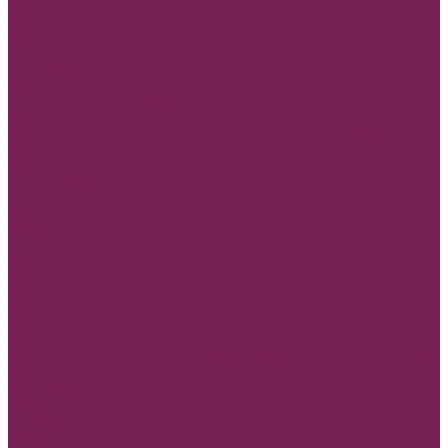
Открытки Новый год и Рождество
Оазис флористическая губка
Открытки и конверты бумажные
Учителю, воспитателю,тренеру
8 марта
В день свадьбы
Люблю тебя, С любовью,Для тебя
Маме,бабушке,сестре,дочке,подруге
Мужские открытки,Папе, День Защитника Отечества (23
февраля)
Открытки с пожеланиями
Любой повод
Банты
Конверты деревянные
Пакеты для цветов
Ценники для мела
Инструмент флористика
Герберная проволока
Проволока 0,3 мм
Проволока 0,4 мм
Проволока 0,5 мм
Перья декоративные
Изготовление изделий под заказ по вашему образцу из дерева
и ДВП(минимум 30шт)
Сухоцветы
Фоамиран
Булавки для букетов
Фоамиран 1мм 70*60см