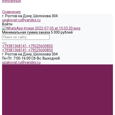
Избранные
Сравнение
г. Ростов на Дону, Шолохова 304
upakovat.ru@yandex.ru
Войти
Минимальная сумма заказа 5 000 рублей
+79381368141, +79525600850
+79381368141, +79525600850
г. Ростов на Дону, Шолохова 304
Пн-Пт: 7:00-16:00 Cб-Вс: Выходной
upakovat.ru@yandex.ru
...
Каталог товаров
1 сентября, День учителя, Воспитателю
Ящик ДВП &quot;Карандаши,колокольчики,книги,кленовый
лист&quot;
Воспитателю
Учителю
Бумага упаковочная
Бумага глянцевая в листах 100*70см
Бумага дизайнерская
Бумага крафт в листах
Бумага крафт в рулонах