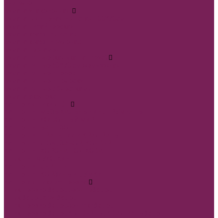
Учителю
Бумага упаковочная
Бумага глянцевая в листах 100*70см
Бумага дизайнерская
Бумага крафт в листах
Бумага крафт в рулонах
Бумага пергамент
Бумага тишью (калька папирус)
Бумага тишью 50*70 см жемчужная
Бумага тишью в горох
Бумага тишью в полоску
Бумага тишью с блестками
Бумага эколюкс
Кашпо и ящики ДВП
Кашпо двп МУЗЫКАЛЬНЫЕ ИНСТРУМЕНТЫ
Кашпо двп ЖИВОНТЫЙ МИР
Кашпо двп БАНТ ЗОНТ
Кашпо двп ТРАПЕЦИИ и КРАДРАТЫ
Кашпо двп ДОМ, ЗАБОР, КОНВЕРТ
Кашпо двп КОРОНА ПОДКОВА
Ящик двп МУЖСКИЕ
Кашпо двп СЕРДЦЕ
Кашпо двп КОРЗИНЫ и СУМКИ
Кашпо и ящики из дерева
Ящик дерево &quot;Сердце&quot;
Ящик &quot;Круг&quot;
Ящик дерево &quot;Зонтики&quot;
Ящик дерево &quot;КОНВЕРТЫ, КВАДРАТЫ&quot;