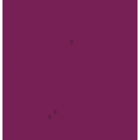
Коробки подарочные Новогодние
Новогодний декор
Топперы новогодние
Нарезка из фома новогодняя
Основа для елочного шара
Мешочки подарочные
Открытки Новый год и Рождество
Оазис флористическая губка
Открытки и конверты бумажные
Учителю, воспитателю,тренеру
8 марта
В день свадьбы
Люблю тебя, С любовью,Для тебя
Маме,бабушке,сестре,дочке,подруге
Мужские открытки,Папе, День Защитника Отечества (23
февраля)
Открытки с пожеланиями
Любой повод
Банты
Конверты деревянные
Пакеты для цветов
Ценники для мела
Инструмент флористика
Герберная проволока
Проволока 0,3 мм
Проволока 0,4 мм
Проволока 0,5 мм
Перья декоративные