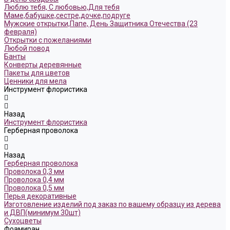
Люблю тебя, С любовью,Для тебя
Маме,бабушке,сестре,дочке,подруге
Мужские открытки,Папе, День Защитника Отечества (23
февраля)
Открытки с пожеланиями
Любой повод
Банты
Конверты деревянные
Пакеты для цветов
Ценники для мела
Инструмент флористика
Назад
Инструмент флористика
Герберная проволока
Назад
Герберная проволока
Проволока 0,3 мм
Проволока 0,4 мм
Проволока 0,5 мм
Перья декоративные
Изготовление изделий под заказ по вашему образцу из дерева
и ДВП(минимум 30шт)
Сухоцветы
Фоамиран