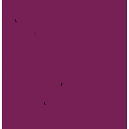
Ящик дерево &quot;Корзинки&quot;
Ящик дерево &quot;Сумочки&quot;
Корзины плетеные, ротанговые венки
Коробки сумки и плайм пакеты для цветов
Лента
REPS+Satin lux
SATIN LUX 2-х сторон
Атласная лента
Лента атласная 0,7-1,2см*25Y
Лента атласная 2- 2,5см*25Y
Лента атласная 4-7см*25Y
Полипропиленовая лента и на Бобине
Бисерная лента
Органза лента
Парчовая лента
Репсовая лента
Шнуры и нити
МАМЕ, Мамочке, Мамуле
Пленка прозрачная и матовая
Пленка в листах
Пленка в рулонах
Пленка прозрачная с рисунком, без рисунка
Товар для рукоделия
Наборы для детского творчества
Бирки и спанчи
Бусины и синельная проволока
Заготовки для творчества из фоамирана
Заготовки из дерева