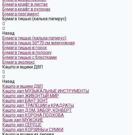
Бумага крафт в листах
Бумага крафт в рулонах
Бумага пергамент
Бумага тишью (калька папирус)
Назад
Бумага тишью (калька папирус)
Бумага тишью 50*70 см жемчужная
Бумага тишью в горох
Бумага тишью в полоску
Бумага тишью с блестками
Бумага эколюкс
Кашпо и ящики ДВП
Назад
Кашпо и ящики ДВП
Кашпо двп МУЗЫКАЛЬНЫЕ ИНСТРУМЕНТЫ
Кашпо двп ЖИВОНТЫЙ МИР
Кашпо двп БАНТ ЗОНТ
Кашпо двп ТРАПЕЦИИ и КРАДРАТЫ
Кашпо двп ДОМ, ЗАБОР, КОНВЕРТ
Кашпо двп КОРОНА ПОДКОВА
Ящик двп МУЖСКИЕ
Кашпо двп СЕРДЦЕ
Кашпо двп КОРЗИНЫ и СУМКИ
Кашпо и ящики из дерева