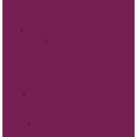
Кисти
Металлические изделия
Помпончики для декора
Прищепки, божьи коровки
Пуговицы
Топперы для торта и букета
Коробки
Коробки деревянные для подарков
Коробки без крышки
Коробки
Коробки квадратные для цветов
Коробки одиночные
Коробки Пластиковые
Коробки ТРАНСФОРМЕР
Коробки трапеции для цветов
Наборы цветных коробок
Плайм пакет для цветов
Коробки, конусы для цветов
Мешковина
Наклейки
3D наклейки/стикеры
Глазки
Наклейки полубусины
Наклейки матовые и прозрачные
Наполнитель бумажный и древесный
НОВЫЙ ГОД
Ящик двп Сани,ёлки,варежки
Бумага новогодняя, крафт в рулоне