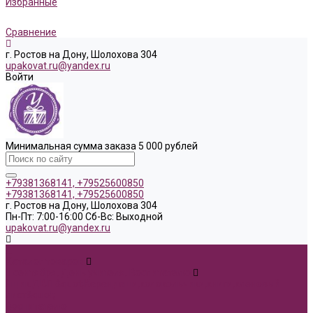
Избранные
Сравнение
г. Ростов на Дону, Шолохова 304
upakovat.ru@yandex.ru
Войти
Минимальная сумма заказа 5 000 рублей
+79381368141, +79525600850
+79381368141, +79525600850
г. Ростов на Дону, Шолохова 304
Пн-Пт: 7:00-16:00 Cб-Вс: Выходной
upakovat.ru@yandex.ru
...
Каталог товаров
1 сентября, День учителя, Воспитателю
Ящик ДВП &quot;Карандаши,колокольчики,книги,кленовый
лист&quot;
Воспитателю