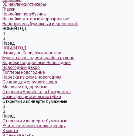
3D наклейки/стикеры
Глазки
Наклейки полубусины
Наклейки матовые и прозрачные
Наполнитель бумажный и древесный
НОВЫЙ ГОД
Назад
НОВЫЙ ГОД
Ящик двп Сани,ёлки,варежки
Бумага новогодняя, крафт в рулоне
Коробки подарочные Новогодние
Новогодний декор
Топперы новогодние
Нарезка из фома новогодняя
Основа для елочного шара
Мешочки подарочные
Открытки Новый год и Рождество
Оазис флористическая губка
Открытки и конверты бумажные
Назад
Открытки и конверты бумажные
Учителю, воспитателю,тренеру
8 марта
В день свадьбы