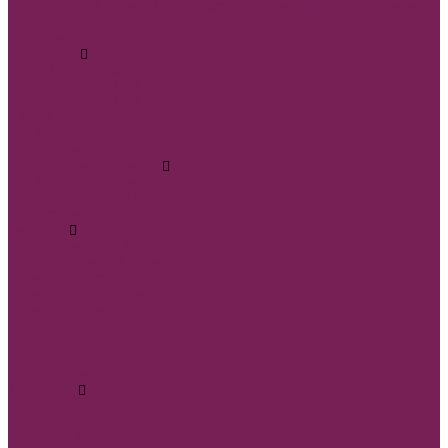
Изготовление изделий под заказ по вашему образцу из дерева
и ДВП(минимум 30шт)
Сухоцветы
Фоамиран
Булавки для букетов
Фоамиран 1мм 70*60см
Фоамиран 2мм 70*60см, 35*30см
АКЦИИ, РАСПРОДАЖА.
ПАСХА
День победы!
Флористическая сетка
СЕТКА флористическая
Новинки Флористики
Hand made игрушки
Реклама
Бумажные сумочки
Голографические пакеты с ручкой
Пакеты из крафт бумаги с ручкой
Пакеты из бумаги без ручки
Пакеты из пленки
Акции и Скидки
Оплата
Доставка
Вопрос ответ
Компания
Доставка
Оплата
Политика конфиденциальности