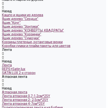
Назад
Кашпо и ящики из дерева
Ящик дерево "Сердце"
Ящик "Круг"
Ящик дерево "Зонтики"
Ящик дерево "КОНВЕРТЫ, КВАДРАТЫ"
Ящик дерево "Корзинки"
Ящик дерево "Сумочки"
Корзины плетеные, ротанговые венки
Коробки сумки и плайм пакеты для цветов
Лента
Назад
Лента
REPS+Satin lux
SATIN LUX 2-х сторон
Атласная лента
Назад
Атласная лента
Лента атласная 0,7-1,2см*25Y
Лента атласная 2- 2,5см*25Y
Лента атласная 4-7см*25Y
Полипропиленовая лента и на Бобине