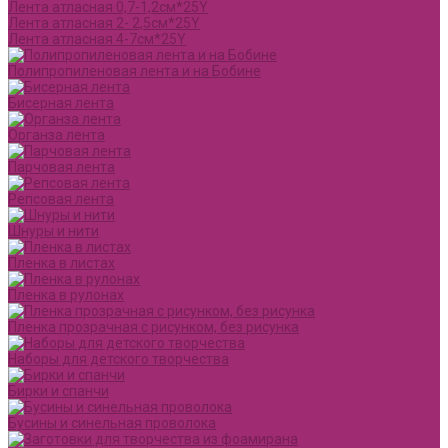
Лента атласная 0,7-1,2см*25Y
Лента атласная 2- 2,5см*25Y
Лента атласная 4-7см*25Y
Полипропиленовая лента и на Бобине
Бисерная лента
Органза лента
Парчовая лента
Репсовая лента
Шнуры и нити
Пленка в листах
Пленка в рулонах
Пленка прозрачная с рисунком, без рисунка
Наборы для детского творчества
Бирки и спанчи
Бусины и синельная проволока