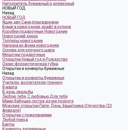
Наполнитель бумажный и древесный
НОВЫЙ ГОД
Назад
НОВЫЙ ГОД
Ящик двп Сани,ёлки,варежки
Бумага новогодняя, крафт в рулоне
Коробки подарочные Новогодние
Новогодний декор
Топперы новогодние
Нарезка из фома новогодняя
Основа для елочного шара
Мешочки подарочные
Открытки Новый год и Рождество
Оазис флористическая губка
Открытки и конверты бумажные
Назад
Открытки и конверты бумажные
Учителю, воспитателю,тренеру
8 марта
В день свадьбы
Люблю тебя, С любовью,Для тебя
Маме,бабушке,сестре,дочке,подруге
Мужские открытки,Папе, День Защитника Отечества (23
февраля)
Открытки с пожеланиями
Любой повод
Банты
Конверты деревянные