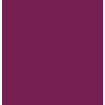
Корзины плетеные, ротанговые венки
Коробки сумки и плайм пакеты для цветов
Лента
REPS+Satin lux
SATIN LUX 2-х сторон
Атласная лента
Лента атласная 0,7-1,2см*25Y
Лента атласная 2- 2,5см*25Y
Лента атласная 4-7см*25Y
Полипропиленовая лента и на Бобине
Бисерная лента
Органза лента
Парчовая лента
Репсовая лента
Шнуры и нити
МАМЕ, Мамочке, Мамуле
Пленка прозрачная и матовая
Пленка в листах
Пленка в рулонах
Пленка прозрачная с рисунком, без рисунка
Товар для рукоделия
Наборы для детского творчества
Бирки и спанчи
Бусины и синельная проволока
Заготовки для творчества из фоамирана
Заготовки из дерева
Кисти
Металлические изделия