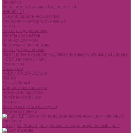
Наклейки
Наполнитель бумажный и древесный
НОВЫЙ ГОД
Оазис флористическая губка
Открытки и конверты бумажные
Банты
Конверты деревянные
Пакеты для цветов
Ценники для мела
Инструмент флористика
Перья декоративные
Изготовление изделий под заказ по вашему образцу из дерева
и ДВП(минимум 30шт)
Сухоцветы
Фоамиран
АКЦИИ, РАСПРОДАЖА.
ПАСХА
День победы!
Флористическая сетка
Новинки Флористики
Hand made игрушки
Реклама
Пакеты из бумаги без ручки
Пакеты из пленки
Ящик ДВП "Карандаши,колокольчики,книги,кленовый лист"