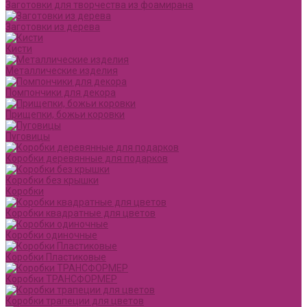
Заготовки для творчества из фоамирана
Заготовки из дерева
Кисти
Металлические изделия
Помпончики для декора
Прищепки, божьи коровки
Пуговицы
Коробки деревянные для подарков
Коробки без крышки
Коробки
Коробки квадратные для цветов
Коробки одиночные
Коробки Пластиковые
Коробки ТРАНСФОРМЕР
Коробки трапеции для цветов