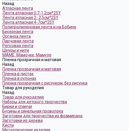
Назад
Атласная лента
Лента атласная 0,7-1,2см*25Y
Лента атласная 2- 2,5см*25Y
Лента атласная 4-7см*25Y
Полипропиленовая лента и на Бобине
Бисерная лента
Органза лента
Парчовая лента
Репсовая лента
Шнуры и нити
МАМЕ, Мамочке, Мамуле
Пленка прозрачная и матовая
Назад
Пленка прозрачная и матовая
Пленка в листах
Пленка в рулонах
Пленка прозрачная с рисунком, без рисунка
Товар для рукоделия
Назад
Товар для рукоделия
Наборы для детского творчества
Бирки и спанчи
Бусины и синельная проволока
Заготовки для творчества из фоамирана
Заготовки из дерева
Кисти
Металлические изделия