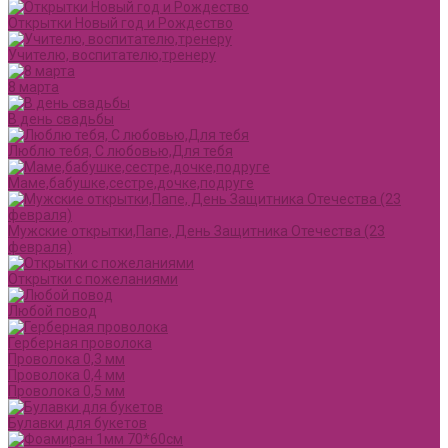
Открытки Новый год и Рождество
Учителю, воспитателю,тренеру
8 марта
В день свадьбы
Люблю тебя, С любовью,Для тебя
Маме,бабушке,сестре,дочке,подруге
Мужские открытки,Папе, День Защитника Отечества (23
февраля)
Открытки с пожеланиями
Любой повод
Герберная проволока
Проволока 0,3 мм
Проволока 0,4 мм
Проволока 0,5 мм
Булавки для букетов