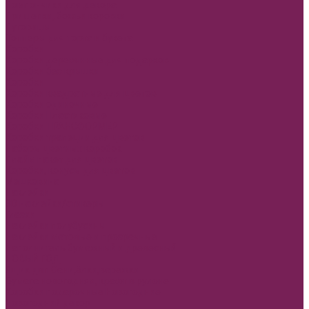
Помпончики для декора
Прищепки, божьи коровки
Пуговицы
Топперы для торта и букета
Коробки
Коробки деревянные для подарков
Коробки без крышки
Коробки
Коробки квадратные для цветов
Коробки одиночные
Коробки Пластиковые
Коробки ТРАНСФОРМЕР
Коробки трапеции для цветов
Наборы цветных коробок
Плайм пакет для цветов
Коробки, конусы для цветов
Мешковина
Наклейки
3D наклейки/стикеры
Глазки
Наклейки полубусины
Наклейки матовые и прозрачные
Наполнитель бумажный и древесный
НОВЫЙ ГОД
Ящик двп Сани,ёлки,варежки
Бумага новогодняя, крафт в рулоне
Коробки подарочные Новогодние
Новогодний декор