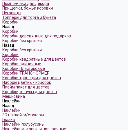
Помпончики для декора
Прищепки, божьи коровки
Пуговицы
Топперы для торта и букета
Коробки
Назад
Коробки
Коробки деревянные для подарков
Коробки без крышки
Назад
Коробки без крышки
Коробки
Коробки квадратные для цветов
Коробки одиночные
Коробки Пластиковые
Коробки ТРАНСФОРМЕР
Коробки трапеции для цветов
Наборы цветных коробок
Плайм пакет для цветов
Коробки, конусы для цветов
Мешковина
Наклейки
Назад
Наклейки
3D наклейки/стикеры
Глазки
Наклейки полубусины
Наклейки матовые и прозрачные