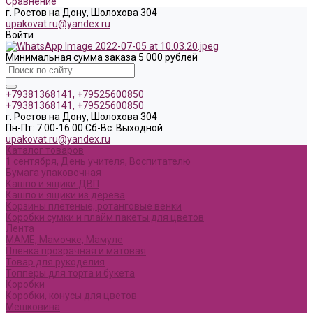
Сравнение
г. Ростов на Дону, Шолохова 304
upakovat.ru@yandex.ru
Войти
Минимальная сумма заказа 5 000 рублей
+79381368141, +79525600850
+79381368141, +79525600850
г. Ростов на Дону, Шолохова 304
Пн-Пт: 7:00-16:00 Cб-Вс: Выходной
upakovat.ru@yandex.ru
Каталог товаров
1 сентября, День учителя, Воспитателю
Бумага упаковочная
Кашпо и ящики ДВП
Кашпо и ящики из дерева
Корзины плетеные, ротанговые венки
Коробки сумки и плайм пакеты для цветов
Лента
МАМЕ, Мамочке, Мамуле
Пленка прозрачная и матовая
Товар для рукоделия
Топперы для торта и букета
Коробки
Коробки, конусы для цветов
Мешковина