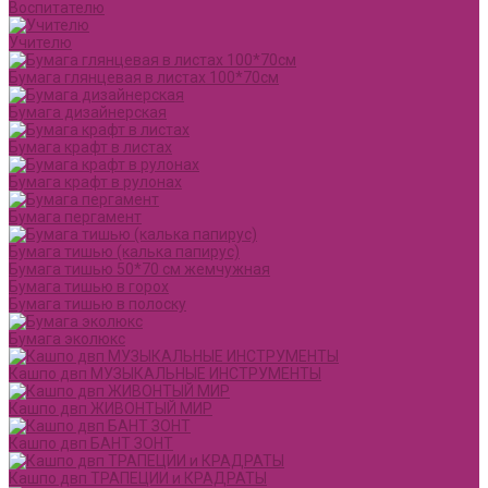
Воспитателю
Учителю
Бумага глянцевая в листах 100*70см
Бумага дизайнерская
Бумага крафт в листах
Бумага крафт в рулонах
Бумага пергамент
Бумага тишью (калька папирус)
Бумага тишью 50*70 см жемчужная
Бумага тишью в горох
Бумага тишью в полоску
Бумага эколюкс
Кашпо двп МУЗЫКАЛЬНЫЕ ИНСТРУМЕНТЫ
Кашпо двп ЖИВОНТЫЙ МИР
Кашпо двп БАНТ ЗОНТ
Кашпо двп ТРАПЕЦИИ и КРАДРАТЫ