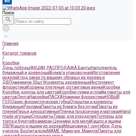
Поиск
Главная
/
Каталог товаров
/
Коробки
День победы!
АКЦИИ, РАСПРОДАЖА.
Банты
Наполнитель
бумажный и древесный
Бумага упаковочная
Изготовление
изделий под заказ по вашему образцу из дерева и
ДВП(минимум 30шт)
Конверты деревянные
Инструмент
флористика
Корзины плетеные, ротанговые венки
Коробки
Коробки, конусы для цветов
Коробки сумки и плайм пакеты для
цветов
Лента
Наклейки
ПАСХА
Новинки Флористики
НОВЫЙ
ГОД
Оазис флористическая губка
Открытки и конверты
бумажные
Реклама
Пакеты из бумаги без ручки
Пакеты из
пленки
Перья декоративные
Пленка прозрачная и матовая
Hand
made игрушки
Сухоцветы
Товар для рукоделия
Топперы для
торта и букета
Фоамиран
Ценники для мела
Кашпо и ящики
ДВП
Кашпо и ящики из дерева
Мешковина
1 сентября, День
учителя, Воспитателю
МАМЕ, Мамочке, Мамуле
Пакеты для
цветов
Флористическая сетка