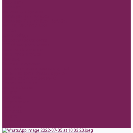
Сухоцветы
Фоамиран
Булавки для букетов
Фоамиран 1мм 70*60см
Фоамиран 2мм 70*60см, 35*30см
АКЦИИ, РАСПРОДАЖА.
ПАСХА
День победы!
Флористическая сетка
СЕТКА флористическая
Новинки Флористики
Hand made игрушки
Реклама
Бумажные сумочки
Голографические пакеты с ручкой
Пакеты из крафт бумаги с ручкой
Пакеты из бумаги без ручки
Пакеты из пленки
Акции и Скидки
Оплата
Доставка
Вопрос ответ
Компания
Доставка
Оплата
Политика конфиденциальности
Контакты