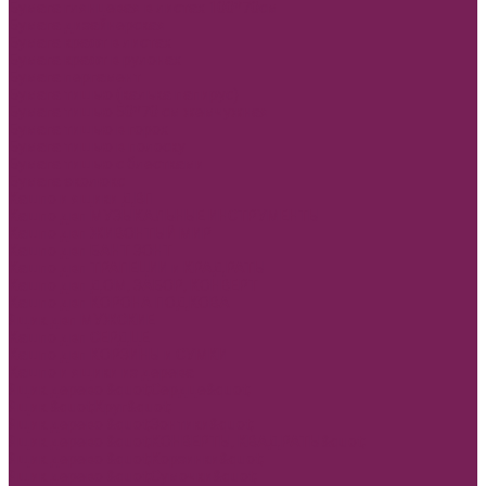
Бумага глянцевая в листах 100*70см
Бумага дизайнерская
Бумага крафт в листах
Бумага крафт в рулонах
Бумага пергамент
Бумага тишью (калька папирус)
Бумага тишью 50*70 см жемчужная
Бумага тишью в горох
Бумага тишью в полоску
Бумага тишью с блестками
Бумага эколюкс
Кашпо и ящики ДВП
Кашпо двп МУЗЫКАЛЬНЫЕ ИНСТРУМЕНТЫ
Кашпо двп ЖИВОНТЫЙ МИР
Кашпо двп БАНТ ЗОНТ
Кашпо двп ТРАПЕЦИИ и КРАДРАТЫ
Кашпо двп ДОМ, ЗАБОР, КОНВЕРТ
Кашпо двп КОРОНА ПОДКОВА
Ящик двп МУЖСКИЕ
Кашпо двп СЕРДЦЕ
Кашпо двп КОРЗИНЫ и СУМКИ
Кашпо и ящики из дерева
Ящик дерево &quot;Сердце&quot;
Ящик &quot;Круг&quot;
Ящик дерево &quot;Зонтики&quot;
Ящик дерево &quot;КОНВЕРТЫ, КВАДРАТЫ&quot;
Ящик дерево &quot;Корзинки&quot;
Ящик дерево &quot;Сумочки&quot;