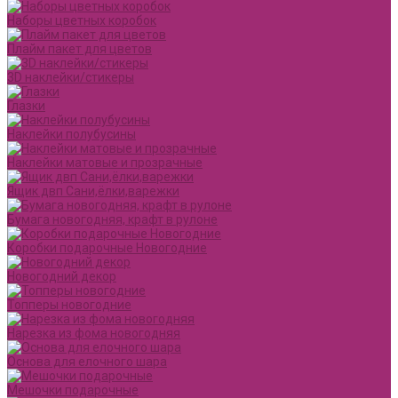
Наборы цветных коробок
Плайм пакет для цветов
3D наклейки/стикеры
Глазки
Наклейки полубусины
Наклейки матовые и прозрачные
Ящик двп Сани,ёлки,варежки
Бумага новогодняя, крафт в рулоне
Коробки подарочные Новогодние
Новогодний декор
Топперы новогодние
Нарезка из фома новогодняя
Основа для елочного шара
Мешочки подарочные