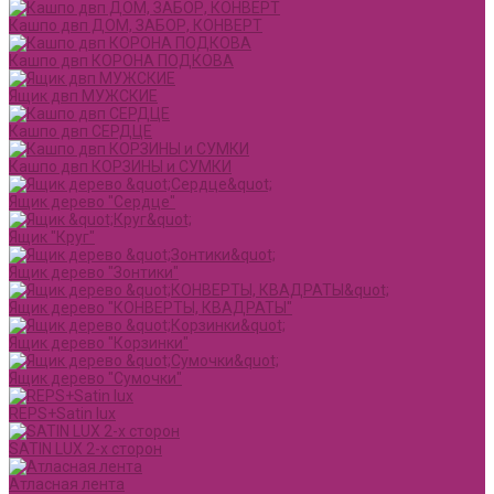
Кашпо двп ДОМ, ЗАБОР, КОНВЕРТ
Кашпо двп КОРОНА ПОДКОВА
Ящик двп МУЖСКИЕ
Кашпо двп СЕРДЦЕ
Кашпо двп КОРЗИНЫ и СУМКИ
Ящик дерево "Сердце"
Ящик "Круг"
Ящик дерево "Зонтики"
Ящик дерево "КОНВЕРТЫ, КВАДРАТЫ"
Ящик дерево "Корзинки"
Ящик дерево "Сумочки"
REPS+Satin lux
SATIN LUX 2-х сторон
Атласная лента