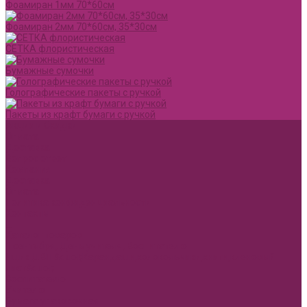
Фоамиран 1мм 70*60см
Фоамиран 2мм 70*60см, 35*30см
СЕТКА флористическая
Бумажные сумочки
Голографические пакеты с ручкой
Пакеты из крафт бумаги с ручкой
Акции и Скидки
Оплата
Доставка
Вопрос ответ
Компания
Доставка
Оплата
Политика конфиденциальности
Контакты
...
Каталог товаров
1 сентября, День учителя, Воспитателю
Ящик ДВП &quot;Карандаши,колокольчики,книги,кленовый
лист&quot;
Воспитателю
Учителю
Бумага упаковочная