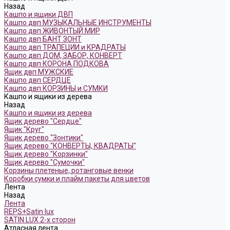
Назад
Кашпо и ящики ДВП
Кашпо двп МУЗЫКАЛЬНЫЕ ИНСТРУМЕНТЫ
Кашпо двп ЖИВОНТЫЙ МИР
Кашпо двп БАНТ ЗОНТ
Кашпо двп ТРАПЕЦИИ и КРАДРАТЫ
Кашпо двп ДОМ, ЗАБОР, КОНВЕРТ
Кашпо двп КОРОНА ПОДКОВА
Ящик двп МУЖСКИЕ
Кашпо двп СЕРДЦЕ
Кашпо двп КОРЗИНЫ и СУМКИ
Кашпо и ящики из дерева
Назад
Кашпо и ящики из дерева
Ящик дерево "Сердце"
Ящик "Круг"
Ящик дерево "Зонтики"
Ящик дерево "КОНВЕРТЫ, КВАДРАТЫ"
Ящик дерево "Корзинки"
Ящик дерево "Сумочки"
Корзины плетеные, ротанговые венки
Коробки сумки и плайм пакеты для цветов
Лента
Назад
Лента
REPS+Satin lux
SATIN LUX 2-х сторон
Атласная лента