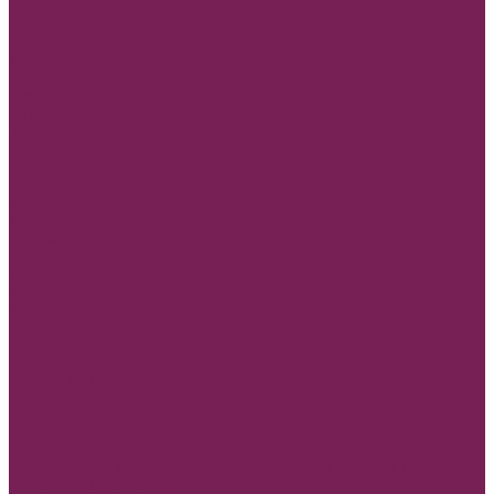
Топперы новогодние
Нарезка из фома новогодняя
Основа для елочного шара
Мешочки подарочные
Открытки Новый год и Рождество
Оазис флористическая губка
Открытки и конверты бумажные
Учителю, воспитателю,тренеру
8 марта
В день свадьбы
Люблю тебя, С любовью,Для тебя
Маме,бабушке,сестре,дочке,подруге
Мужские открытки,Папе, День Защитника Отечества (23
февраля)
Открытки с пожеланиями
Любой повод
Банты
Конверты деревянные
Пакеты для цветов
Ценники для мела
Инструмент флористика
Герберная проволока
Проволока 0,3 мм
Проволока 0,4 мм
Проволока 0,5 мм
Перья декоративные
Изготовление изделий под заказ по вашему образцу из дерева
и ДВП(минимум 30шт)