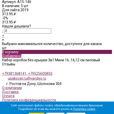
Артикул:
А15-146
В наличии: 5 шт
Для сайта 2019
313.95 ₽
-0%
313.95 ₽
Нашли дешевле?
-
+
×
Выбрано максимальное количество, доступное для заказа
шт.
В корзину
Добавлено
Набор коробок без крышки 3в1 Мини 16 ,14,12 см лиловый
Отзывы
+79381368141, +79525600850
upakovat.ru@yandex.ru
г. Ростов на Дону, Шолохова 304
О компании
Доставка
Оплата
Политика конфиденциальности
Сайт использует файлы cookie, обрабатываемые вашим браузером.
Подробнее об этом вы можете узнать в
Политике cookie
.
Мы в соц. сетях