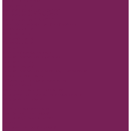
SATIN LUX 2-х сторон
Атласная лента
Лента атласная 0,7-1,2см*25Y
Лента атласная 2- 2,5см*25Y
Лента атласная 4-7см*25Y
Полипропиленовая лента и на Бобине
Бисерная лента
Органза лента
Парчовая лента
Репсовая лента
Шнуры и нити
МАМЕ, Мамочке, Мамуле
Пленка прозрачная и матовая
Пленка в листах
Пленка в рулонах
Пленка прозрачная с рисунком, без рисунка
Товар для рукоделия
Наборы для детского творчества
Бирки и спанчи
Бусины и синельная проволока
Заготовки для творчества из фоамирана
Заготовки из дерева
Кисти
Металлические изделия
Помпончики для декора
Прищепки, божьи коровки
Пуговицы
Топперы для торта и букета