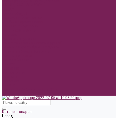
Фоамиран 2мм 70*60см, 35*30см
АКЦИИ, РАСПРОДАЖА.
ПАСХА
День победы!
Флористическая сетка
СЕТКА флористическая
Новинки Флористики
Hand made игрушки
Реклама
Бумажные сумочки
Голографические пакеты с ручкой
Пакеты из крафт бумаги с ручкой
Пакеты из бумаги без ручки
Пакеты из пленки
Акции и Скидки
Оплата
Доставка
Вопрос ответ
Компания
Доставка
Оплата
Политика конфиденциальности
Контакты
Каталог товаров
Назад