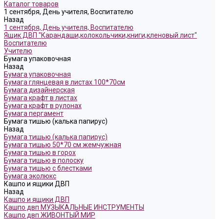
Каталог товаров
1 сентября, День учителя, Воспитателю
Назад
1 сентября, День учителя, Воспитателю
Ящик ДВП "Карандаши,колокольчики,книги,кленовый лист"
Воспитателю
Учителю
Бумага упаковочная
Назад
Бумага упаковочная
Бумага глянцевая в листах 100*70см
Бумага дизайнерская
Бумага крафт в листах
Бумага крафт в рулонах
Бумага пергамент
Бумага тишью (калька папирус)
Назад
Бумага тишью (калька папирус)
Бумага тишью 50*70 см жемчужная
Бумага тишью в горох
Бумага тишью в полоску
Бумага тишью с блестками
Бумага эколюкс
Кашпо и ящики ДВП
Назад
Кашпо и ящики ДВП
Кашпо двп МУЗЫКАЛЬНЫЕ ИНСТРУМЕНТЫ
Кашпо двп ЖИВОНТЫЙ МИР