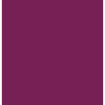
Коробки
Коробки деревянные для подарков
Коробки без крышки
Коробки
Коробки квадратные для цветов
Коробки одиночные
Коробки Пластиковые
Коробки ТРАНСФОРМЕР
Коробки трапеции для цветов
Наборы цветных коробок
Плайм пакет для цветов
Коробки, конусы для цветов
Мешковина
Наклейки
3D наклейки/стикеры
Глазки
Наклейки полубусины
Наклейки матовые и прозрачные
Наполнитель бумажный и древесный
НОВЫЙ ГОД
Ящик двп Сани,ёлки,варежки
Бумага новогодняя, крафт в рулоне
Коробки подарочные Новогодние
Новогодний декор
Топперы новогодние
Нарезка из фома новогодняя
Основа для елочного шара
Мешочки подарочные