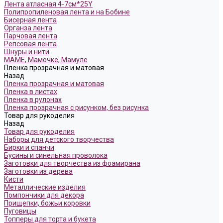
Лента атласная 4-7см*25Y
Полипропиленовая лента и на Бобине
Бисерная лента
Органза лента
Парчовая лента
Репсовая лента
Шнуры и нити
МАМЕ, Мамочке, Мамуле
Пленка прозрачная и матовая
Назад
Пленка прозрачная и матовая
Пленка в листах
Пленка в рулонах
Пленка прозрачная с рисунком, без рисунка
Товар для рукоделия
Назад
Товар для рукоделия
Наборы для детского творчества
Бирки и спанчи
Бусины и синельная проволока
Заготовки для творчества из фоамирана
Заготовки из дерева
Кисти
Металлические изделия
Помпончики для декора
Прищепки, божьи коровки
Пуговицы
Топперы для торта и букета