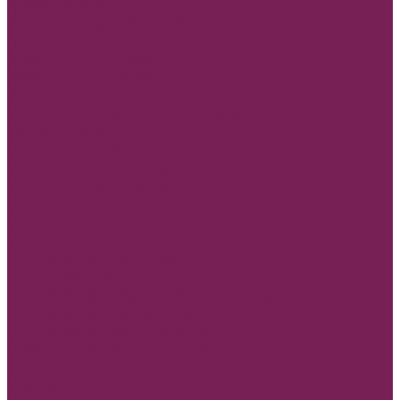
Бумага пергамент
Бумага тишью (калька папирус)
Бумага тишью 50*70 см жемчужная
Бумага тишью в горох
Бумага тишью в полоску
Бумага тишью с блестками
Бумага эколюкс
Кашпо и ящики ДВП
Кашпо двп МУЗЫКАЛЬНЫЕ ИНСТРУМЕНТЫ
Кашпо двп ЖИВОНТЫЙ МИР
Кашпо двп БАНТ ЗОНТ
Кашпо двп ТРАПЕЦИИ и КРАДРАТЫ
Кашпо двп ДОМ, ЗАБОР, КОНВЕРТ
Кашпо двп КОРОНА ПОДКОВА
Ящик двп МУЖСКИЕ
Кашпо двп СЕРДЦЕ
Кашпо двп КОРЗИНЫ и СУМКИ
Кашпо и ящики из дерева
Ящик дерево &quot;Сердце&quot;
Ящик &quot;Круг&quot;
Ящик дерево &quot;Зонтики&quot;
Ящик дерево &quot;КОНВЕРТЫ, КВАДРАТЫ&quot;
Ящик дерево &quot;Корзинки&quot;
Ящик дерево &quot;Сумочки&quot;
Корзины плетеные, ротанговые венки
Коробки сумки и плайм пакеты для цветов
Лента
REPS+Satin lux