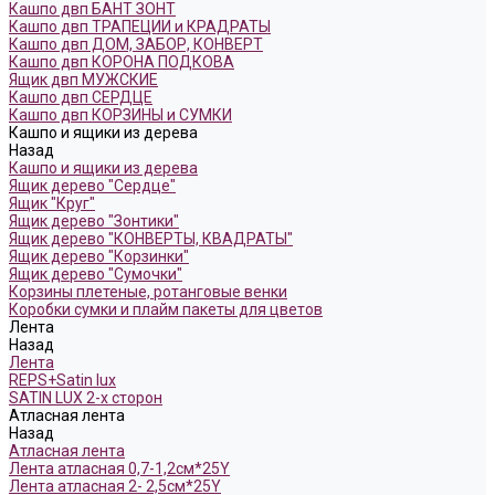
Кашпо двп БАНТ ЗОНТ
Кашпо двп ТРАПЕЦИИ и КРАДРАТЫ
Кашпо двп ДОМ, ЗАБОР, КОНВЕРТ
Кашпо двп КОРОНА ПОДКОВА
Ящик двп МУЖСКИЕ
Кашпо двп СЕРДЦЕ
Кашпо двп КОРЗИНЫ и СУМКИ
Кашпо и ящики из дерева
Назад
Кашпо и ящики из дерева
Ящик дерево "Сердце"
Ящик "Круг"
Ящик дерево "Зонтики"
Ящик дерево "КОНВЕРТЫ, КВАДРАТЫ"
Ящик дерево "Корзинки"
Ящик дерево "Сумочки"
Корзины плетеные, ротанговые венки
Коробки сумки и плайм пакеты для цветов
Лента
Назад
Лента
REPS+Satin lux
SATIN LUX 2-х сторон
Атласная лента
Назад
Атласная лента
Лента атласная 0,7-1,2см*25Y
Лента атласная 2- 2,5см*25Y