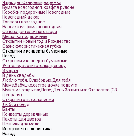
Ящик двп Сани,ёлки,варежки
Бумага новогодняя, крафт в рулоне
Коробки подарочные Новогодние
Новогодний декор
Топперы новогодние
Нарезка из фома новогодняя
Основа для елочного шара
Мешочки подарочные
Открытки Новый год и Рождество
Оазис флористическая губка
Открытки и конверты бумажные
Назад
Открытки и конверты бумажные
Учителю, воспитателю,тренеру
8 марта
В день свадьбы
Люблю тебя, С любовью,Для тебя
Маме,бабушке,сестре,дочке,подруге
Мужские открытки,Папе, День Защитника Отечества (23
февраля)
Открытки с пожеланиями
Любой повод
Банты
Конверты деревянные
Пакеты для цветов
Ценники для мела
Инструмент флористика
Назад