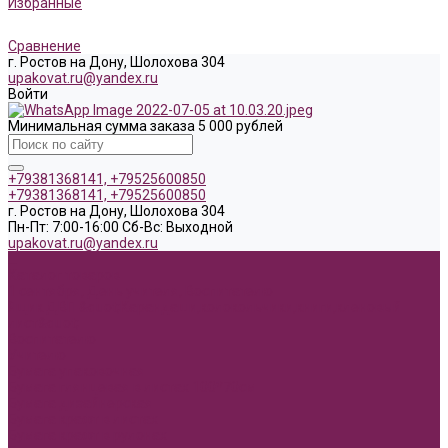
Избранные
Сравнение
г. Ростов на Дону, Шолохова 304
upakovat.ru@yandex.ru
Войти
Минимальная сумма заказа 5 000 рублей
+79381368141, +79525600850
+79381368141, +79525600850
г. Ростов на Дону, Шолохова 304
Пн-Пт: 7:00-16:00 Cб-Вс: Выходной
upakovat.ru@yandex.ru
...
Каталог товаров
1 сентября, День учителя, Воспитателю
Ящик ДВП &quot;Карандаши,колокольчики,книги,кленовый
лист&quot;
Воспитателю
Учителю
Бумага упаковочная
Бумага глянцевая в листах 100*70см
Бумага дизайнерская
Бумага крафт в листах
Бумага крафт в рулонах