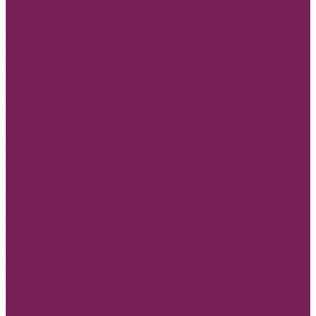
Открытки Новый год и Рождество
Оазис флористическая губка
Открытки и конверты бумажные
Учителю, воспитателю,тренеру
8 марта
В день свадьбы
Люблю тебя, С любовью,Для тебя
Маме,бабушке,сестре,дочке,подруге
Мужские открытки,Папе, День Защитника Отечества (23
февраля)
Открытки с пожеланиями
Любой повод
Банты
Конверты деревянные
Пакеты для цветов
Ценники для мела
Инструмент флористика
Герберная проволока
Проволока 0,3 мм
Проволока 0,4 мм
Проволока 0,5 мм
Перья декоративные
Изготовление изделий под заказ по вашему образцу из дерева
и ДВП(минимум 30шт)
Сухоцветы
Фоамиран
Булавки для букетов
Фоамиран 1мм 70*60см