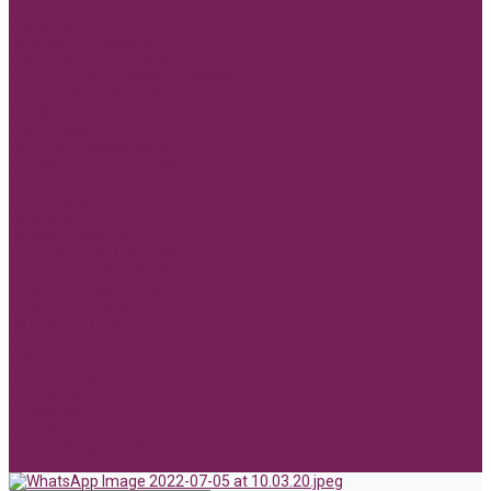
Сухоцветы
Фоамиран
Булавки для букетов
Фоамиран 1мм 70*60см
Фоамиран 2мм 70*60см, 35*30см
АКЦИИ, РАСПРОДАЖА.
ПАСХА
День победы!
Флористическая сетка
СЕТКА флористическая
Новинки Флористики
Hand made игрушки
Реклама
Бумажные сумочки
Голографические пакеты с ручкой
Пакеты из крафт бумаги с ручкой
Пакеты из бумаги без ручки
Пакеты из пленки
Акции и Скидки
Оплата
Доставка
Вопрос ответ
Компания
Доставка
Оплата
Политика конфиденциальности
Контакты