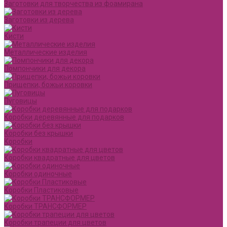
Заготовки для творчества из фоамирана
Заготовки из дерева
Кисти
Металлические изделия
Помпончики для декора
Прищепки, божьи коровки
Пуговицы
Коробки деревянные для подарков
Коробки без крышки
Коробки
Коробки квадратные для цветов
Коробки одиночные
Коробки Пластиковые
Коробки ТРАНСФОРМЕР
Коробки трапеции для цветов