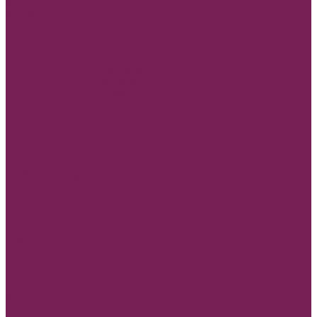
Корзины плетеные, ротанговые венки
Коробки сумки и плайм пакеты для цветов
Лента
REPS+Satin lux
SATIN LUX 2-х сторон
Атласная лента
Лента атласная 0,7-1,2см*25Y
Лента атласная 2- 2,5см*25Y
Лента атласная 4-7см*25Y
Полипропиленовая лента и на Бобине
Бисерная лента
Органза лента
Парчовая лента
Репсовая лента
Шнуры и нити
МАМЕ, Мамочке, Мамуле
Пленка прозрачная и матовая
Пленка в листах
Пленка в рулонах
Пленка прозрачная с рисунком, без рисунка
Товар для рукоделия
Наборы для детского творчества
Бирки и спанчи
Бусины и синельная проволока
Заготовки для творчества из фоамирана
Заготовки из дерева
Кисти
Металлические изделия