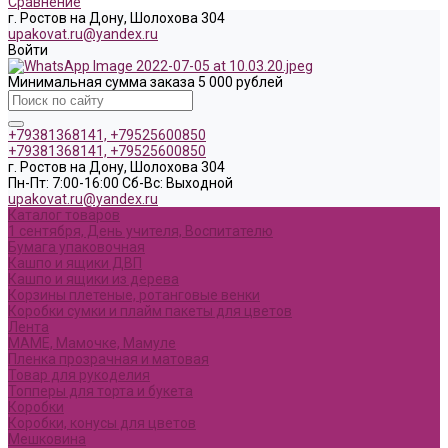
Сравнение
г. Ростов на Дону, Шолохова 304
upakovat.ru@yandex.ru
Войти
Минимальная сумма заказа 5 000 рублей
+79381368141, +79525600850
+79381368141, +79525600850
г. Ростов на Дону, Шолохова 304
Пн-Пт: 7:00-16:00 Cб-Вс: Выходной
upakovat.ru@yandex.ru
Каталог товаров
1 сентября, День учителя, Воспитателю
Бумага упаковочная
Кашпо и ящики ДВП
Кашпо и ящики из дерева
Корзины плетеные, ротанговые венки
Коробки сумки и плайм пакеты для цветов
Лента
МАМЕ, Мамочке, Мамуле
Пленка прозрачная и матовая
Товар для рукоделия
Топперы для торта и букета
Коробки
Коробки, конусы для цветов
Мешковина