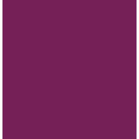
Бумага глянцевая в листах 100*70см
Бумага дизайнерская
Бумага крафт в листах
Бумага крафт в рулонах
Бумага пергамент
Бумага тишью (калька папирус)
Бумага тишью 50*70 см жемчужная
Бумага тишью в горох
Бумага тишью в полоску
Бумага тишью с блестками
Бумага эколюкс
Кашпо и ящики ДВП
Кашпо двп МУЗЫКАЛЬНЫЕ ИНСТРУМЕНТЫ
Кашпо двп ЖИВОНТЫЙ МИР
Кашпо двп БАНТ ЗОНТ
Кашпо двп ТРАПЕЦИИ и КРАДРАТЫ
Кашпо двп ДОМ, ЗАБОР, КОНВЕРТ
Кашпо двп КОРОНА ПОДКОВА
Ящик двп МУЖСКИЕ
Кашпо двп СЕРДЦЕ
Кашпо двп КОРЗИНЫ и СУМКИ
Кашпо и ящики из дерева
Ящик дерево &quot;Сердце&quot;
Ящик &quot;Круг&quot;
Ящик дерево &quot;Зонтики&quot;
Ящик дерево &quot;КОНВЕРТЫ, КВАДРАТЫ&quot;
Ящик дерево &quot;Корзинки&quot;
Ящик дерево &quot;Сумочки&quot;