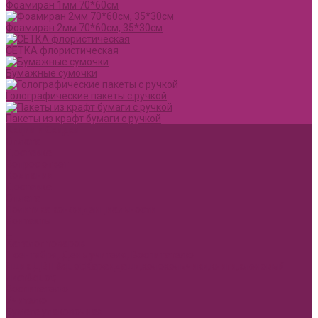
Фоамиран 1мм 70*60см
Фоамиран 2мм 70*60см, 35*30см
СЕТКА флористическая
Бумажные сумочки
Голографические пакеты с ручкой
Пакеты из крафт бумаги с ручкой
Акции и Скидки
Оплата
Доставка
Вопрос ответ
Компания
Доставка
Оплата
Политика конфиденциальности
Контакты
...
Каталог товаров
1 сентября, День учителя, Воспитателю
Ящик ДВП &quot;Карандаши,колокольчики,книги,кленовый
лист&quot;
Воспитателю
Учителю
Бумага упаковочная