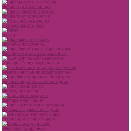
Наборы цветных коробок
Плайм пакет для цветов
3D наклейки/стикеры
Глазки
Наклейки полубусины
Наклейки матовые и прозрачные
Ящик двп Сани,ёлки,варежки
Бумага новогодняя, крафт в рулоне
Коробки подарочные Новогодние
Новогодний декор
Топперы новогодние
Нарезка из фома новогодняя
Основа для елочного шара
Мешочки подарочные