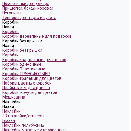
Помпончики для декора
Прищепки, божьи коровки
Пуговицы
Топперы для торта и букета
Коробки
Назад
Коробки
Коробки деревянные для подарков
Коробки без крышки
Назад
Коробки без крышки
Коробки
Коробки квадратные для цветов
Коробки одиночные
Коробки Пластиковые
Коробки ТРАНСФОРМЕР
Коробки трапеции для цветов
Наборы цветных коробок
Плайм пакет для цветов
Коробки, конусы для цветов
Мешковина
Наклейки
Назад
Наклейки
3D наклейки/стикеры
Глазки
Наклейки полубусины
Наклейки матовые и прозрачные