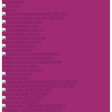
Воспитателю
Учителю
Бумага глянцевая в листах 100*70см
Бумага дизайнерская
Бумага крафт в листах
Бумага крафт в рулонах
Бумага пергамент
Бумага тишью (калька папирус)
Бумага тишью 50*70 см жемчужная
Бумага тишью в горох
Бумага тишью в полоску
Бумага эколюкс
Кашпо двп МУЗЫКАЛЬНЫЕ ИНСТРУМЕНТЫ
Кашпо двп ЖИВОНТЫЙ МИР
Кашпо двп БАНТ ЗОНТ
Кашпо двп ТРАПЕЦИИ и КРАДРАТЫ