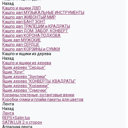
Назад
Кашпо и ящики ДВП
Кашпо двп МУЗЫКАЛЬНЫЕ ИНСТРУМЕНТЫ
Кашпо двп ЖИВОНТЫЙ МИР
Кашпо двп БАНТ ЗОНТ
Кашпо двп ТРАПЕЦИИ и КРАДРАТЫ
Кашпо двп ДОМ, ЗАБОР, КОНВЕРТ
Кашпо двп КОРОНА ПОДКОВА
Ящик двп МУЖСКИЕ
Кашпо двп СЕРДЦЕ
Кашпо двп КОРЗИНЫ и СУМКИ
Кашпо и ящики из дерева
Назад
Кашпо и ящики из дерева
Ящик дерево "Сердце"
Ящик "Круг"
Ящик дерево "Зонтики"
Ящик дерево "КОНВЕРТЫ, КВАДРАТЫ"
Ящик дерево "Корзинки"
Ящик дерево "Сумочки"
Корзины плетеные, ротанговые венки
Коробки сумки и плайм пакеты для цветов
Лента
Назад
Лента
REPS+Satin lux
SATIN LUX 2-х сторон
Атласная лента