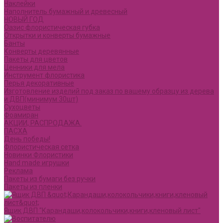
Наклейки
Наполнитель бумажный и древесный
НОВЫЙ ГОД
Оазис флористическая губка
Открытки и конверты бумажные
Банты
Конверты деревянные
Пакеты для цветов
Ценники для мела
Инструмент флористика
Перья декоративные
Изготовление изделий под заказ по вашему образцу из дерева
и ДВП(минимум 30шт)
Сухоцветы
Фоамиран
АКЦИИ, РАСПРОДАЖА.
ПАСХА
День победы!
Флористическая сетка
Новинки Флористики
Hand made игрушки
Реклама
Пакеты из бумаги без ручки
Пакеты из пленки
Ящик ДВП "Карандаши,колокольчики,книги,кленовый лист"