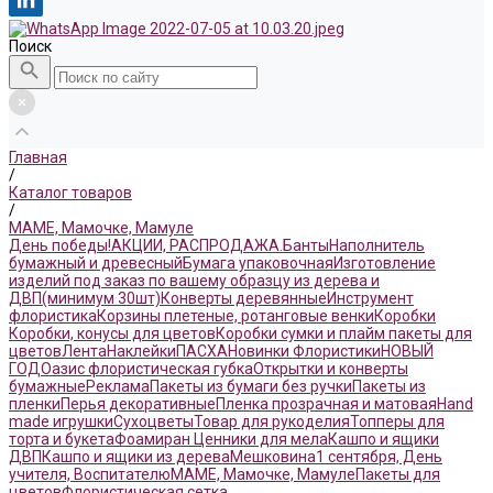
Поиск
Главная
/
Каталог товаров
/
МАМЕ, Мамочке, Мамуле
День победы!
АКЦИИ, РАСПРОДАЖА.
Банты
Наполнитель
бумажный и древесный
Бумага упаковочная
Изготовление
изделий под заказ по вашему образцу из дерева и
ДВП(минимум 30шт)
Конверты деревянные
Инструмент
флористика
Корзины плетеные, ротанговые венки
Коробки
Коробки, конусы для цветов
Коробки сумки и плайм пакеты для
цветов
Лента
Наклейки
ПАСХА
Новинки Флористики
НОВЫЙ
ГОД
Оазис флористическая губка
Открытки и конверты
бумажные
Реклама
Пакеты из бумаги без ручки
Пакеты из
пленки
Перья декоративные
Пленка прозрачная и матовая
Hand
made игрушки
Сухоцветы
Товар для рукоделия
Топперы для
торта и букета
Фоамиран
Ценники для мела
Кашпо и ящики
ДВП
Кашпо и ящики из дерева
Мешковина
1 сентября, День
учителя, Воспитателю
МАМЕ, Мамочке, Мамуле
Пакеты для
цветов
Флористическая сетка