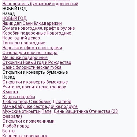
Наполнитель бумажный и древесный
НОВЫЙ ГОД
Назад
НОВЫЙ ГОД
Ящик двп Сани,ёлки,варежки
Бумага новогодняя, крафт в рулоне
Коробки подарочные Новогодние
Новогодний декор
Топперы новогодние
Нарезка из фома новогодняя
Основа для елочного шара
Мешочки подарочные
Открытки Новый год и Рождество
Оазис флористическая губка
Открытки и конверты бумажные
Назад
Открытки и конверты бумажные
Учителю, воспитателю,тренеру
8 марта
В день свадьбы
Люблю тебя, С любовью,Для тебя
Маме,бабушке,сестре,дочке,подруге
Мужские открытки,Папе, День Защитника Отечества (23
февраля)
Открытки с пожеланиями
Любой повод
Банты
Конверты деревянные