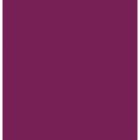
Топперы новогодние
Нарезка из фома новогодняя
Основа для елочного шара
Мешочки подарочные
Открытки Новый год и Рождество
Оазис флористическая губка
Открытки и конверты бумажные
Учителю, воспитателю,тренеру
8 марта
В день свадьбы
Люблю тебя, С любовью,Для тебя
Маме,бабушке,сестре,дочке,подруге
Мужские открытки,Папе, День Защитника Отечества (23
февраля)
Открытки с пожеланиями
Любой повод
Банты
Конверты деревянные
Пакеты для цветов
Ценники для мела
Инструмент флористика
Герберная проволока
Проволока 0,3 мм
Проволока 0,4 мм
Проволока 0,5 мм
Перья декоративные
Изготовление изделий под заказ по вашему образцу из дерева
и ДВП(минимум 30шт)