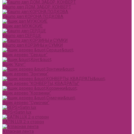
Кашпо двп ДОМ, ЗАБОР, КОНВЕРТ
Кашпо двп КОРОНА ПОДКОВА
Ящик двп МУЖСКИЕ
Кашпо двп СЕРДЦЕ
Кашпо двп КОРЗИНЫ и СУМКИ
Ящик дерево "Сердце"
Ящик "Круг"
Ящик дерево "Зонтики"
Ящик дерево "КОНВЕРТЫ, КВАДРАТЫ"
Ящик дерево "Корзинки"
Ящик дерево "Сумочки"
REPS+Satin lux
SATIN LUX 2-х сторон
Атласная лента