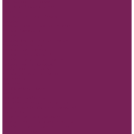
Помпончики для декора
Прищепки, божьи коровки
Пуговицы
Топперы для торта и букета
Коробки
Коробки деревянные для подарков
Коробки без крышки
Коробки
Коробки квадратные для цветов
Коробки одиночные
Коробки Пластиковые
Коробки ТРАНСФОРМЕР
Коробки трапеции для цветов
Наборы цветных коробок
Плайм пакет для цветов
Коробки, конусы для цветов
Мешковина
Наклейки
3D наклейки/стикеры
Глазки
Наклейки полубусины
Наклейки матовые и прозрачные
Наполнитель бумажный и древесный
НОВЫЙ ГОД
Ящик двп Сани,ёлки,варежки
Бумага новогодняя, крафт в рулоне
Коробки подарочные Новогодние
Новогодний декор