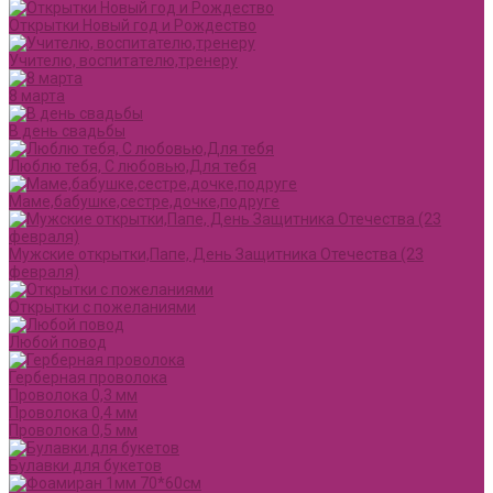
Открытки Новый год и Рождество
Учителю, воспитателю,тренеру
8 марта
В день свадьбы
Люблю тебя, С любовью,Для тебя
Маме,бабушке,сестре,дочке,подруге
Мужские открытки,Папе, День Защитника Отечества (23
февраля)
Открытки с пожеланиями
Любой повод
Герберная проволока
Проволока 0,3 мм
Проволока 0,4 мм
Проволока 0,5 мм
Булавки для букетов