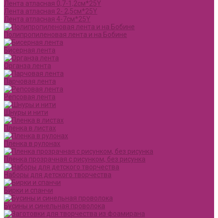
Лента атласная 0,7-1,2см*25Y
Лента атласная 2- 2,5см*25Y
Лента атласная 4-7см*25Y
Полипропиленовая лента и на Бобине
Бисерная лента
Органза лента
Парчовая лента
Репсовая лента
Шнуры и нити
Пленка в листах
Пленка в рулонах
Пленка прозрачная с рисунком, без рисунка
Наборы для детского творчества
Бирки и спанчи
Бусины и синельная проволока