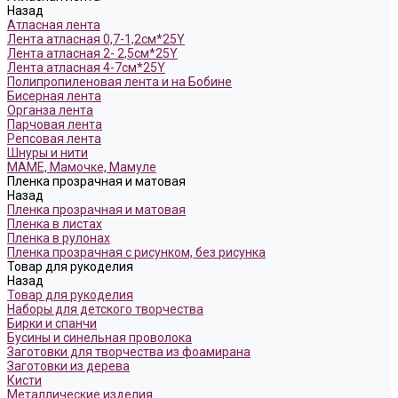
Назад
Атласная лента
Лента атласная 0,7-1,2см*25Y
Лента атласная 2- 2,5см*25Y
Лента атласная 4-7см*25Y
Полипропиленовая лента и на Бобине
Бисерная лента
Органза лента
Парчовая лента
Репсовая лента
Шнуры и нити
МАМЕ, Мамочке, Мамуле
Пленка прозрачная и матовая
Назад
Пленка прозрачная и матовая
Пленка в листах
Пленка в рулонах
Пленка прозрачная с рисунком, без рисунка
Товар для рукоделия
Назад
Товар для рукоделия
Наборы для детского творчества
Бирки и спанчи
Бусины и синельная проволока
Заготовки для творчества из фоамирана
Заготовки из дерева
Кисти
Металлические изделия