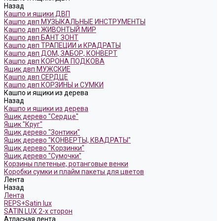
Назад
Кашпо и ящики ДВП
Кашпо двп МУЗЫКАЛЬНЫЕ ИНСТРУМЕНТЫ
Кашпо двп ЖИВОНТЫЙ МИР
Кашпо двп БАНТ ЗОНТ
Кашпо двп ТРАПЕЦИИ и КРАДРАТЫ
Кашпо двп ДОМ, ЗАБОР, КОНВЕРТ
Кашпо двп КОРОНА ПОДКОВА
Ящик двп МУЖСКИЕ
Кашпо двп СЕРДЦЕ
Кашпо двп КОРЗИНЫ и СУМКИ
Кашпо и ящики из дерева
Назад
Кашпо и ящики из дерева
Ящик дерево "Сердце"
Ящик "Круг"
Ящик дерево "Зонтики"
Ящик дерево "КОНВЕРТЫ, КВАДРАТЫ"
Ящик дерево "Корзинки"
Ящик дерево "Сумочки"
Корзины плетеные, ротанговые венки
Коробки сумки и плайм пакеты для цветов
Лента
Назад
Лента
REPS+Satin lux
SATIN LUX 2-х сторон
Атласная лента