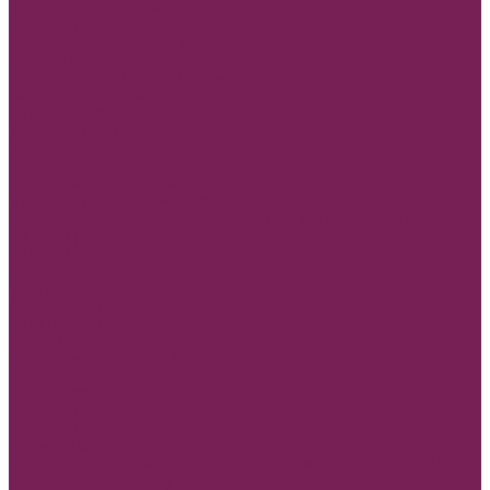
Топперы новогодние
Нарезка из фома новогодняя
Основа для елочного шара
Мешочки подарочные
Открытки Новый год и Рождество
Оазис флористическая губка
Открытки и конверты бумажные
Учителю, воспитателю,тренеру
8 марта
В день свадьбы
Люблю тебя, С любовью,Для тебя
Маме,бабушке,сестре,дочке,подруге
Мужские открытки,Папе, День Защитника Отечества (23
февраля)
Открытки с пожеланиями
Любой повод
Банты
Конверты деревянные
Пакеты для цветов
Ценники для мела
Инструмент флористика
Герберная проволока
Проволока 0,3 мм
Проволока 0,4 мм
Проволока 0,5 мм
Перья декоративные
Изготовление изделий под заказ по вашему образцу из дерева
и ДВП(минимум 30шт)