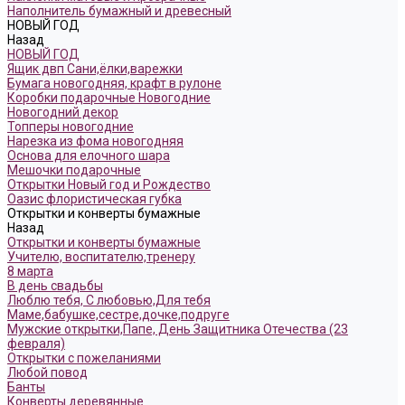
Наполнитель бумажный и древесный
НОВЫЙ ГОД
Назад
НОВЫЙ ГОД
Ящик двп Сани,ёлки,варежки
Бумага новогодняя, крафт в рулоне
Коробки подарочные Новогодние
Новогодний декор
Топперы новогодние
Нарезка из фома новогодняя
Основа для елочного шара
Мешочки подарочные
Открытки Новый год и Рождество
Оазис флористическая губка
Открытки и конверты бумажные
Назад
Открытки и конверты бумажные
Учителю, воспитателю,тренеру
8 марта
В день свадьбы
Люблю тебя, С любовью,Для тебя
Маме,бабушке,сестре,дочке,подруге
Мужские открытки,Папе, День Защитника Отечества (23
февраля)
Открытки с пожеланиями
Любой повод
Банты
Конверты деревянные