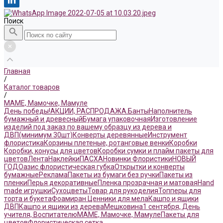
Поиск
Главная
/
Каталог товаров
/
МАМЕ, Мамочке, Мамуле
День победы!
АКЦИИ, РАСПРОДАЖА.
Банты
Наполнитель
бумажный и древесный
Бумага упаковочная
Изготовление
изделий под заказ по вашему образцу из дерева и
ДВП(минимум 30шт)
Конверты деревянные
Инструмент
флористика
Корзины плетеные, ротанговые венки
Коробки
Коробки, конусы для цветов
Коробки сумки и плайм пакеты для
цветов
Лента
Наклейки
ПАСХА
Новинки Флористики
НОВЫЙ
ГОД
Оазис флористическая губка
Открытки и конверты
бумажные
Реклама
Пакеты из бумаги без ручки
Пакеты из
пленки
Перья декоративные
Пленка прозрачная и матовая
Hand
made игрушки
Сухоцветы
Товар для рукоделия
Топперы для
торта и букета
Фоамиран
Ценники для мела
Кашпо и ящики
ДВП
Кашпо и ящики из дерева
Мешковина
1 сентября, День
учителя, Воспитателю
МАМЕ, Мамочке, Мамуле
Пакеты для
цветов
Флористическая сетка