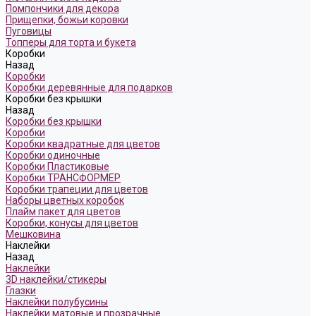
Помпончики для декора
Прищепки, божьи коровки
Пуговицы
Топперы для торта и букета
Коробки
Назад
Коробки
Коробки деревянные для подарков
Коробки без крышки
Назад
Коробки без крышки
Коробки
Коробки квадратные для цветов
Коробки одиночные
Коробки Пластиковые
Коробки ТРАНСФОРМЕР
Коробки трапеции для цветов
Наборы цветных коробок
Плайм пакет для цветов
Коробки, конусы для цветов
Мешковина
Наклейки
Назад
Наклейки
3D наклейки/стикеры
Глазки
Наклейки полубусины
Наклейки матовые и прозрачные