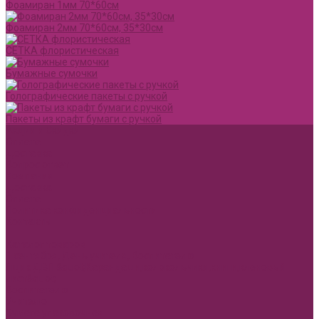
Фоамиран 1мм 70*60см
Фоамиран 2мм 70*60см, 35*30см
СЕТКА флористическая
Бумажные сумочки
Голографические пакеты с ручкой
Пакеты из крафт бумаги с ручкой
Акции и Скидки
Оплата
Доставка
Вопрос ответ
Компания
Доставка
Оплата
Политика конфиденциальности
Контакты
...
Каталог товаров
1 сентября, День учителя, Воспитателю
Ящик ДВП &quot;Карандаши,колокольчики,книги,кленовый
лист&quot;
Воспитателю
Учителю
Бумага упаковочная