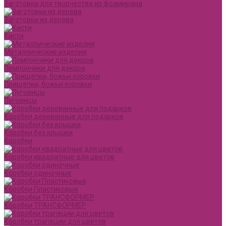
Заготовки для творчества из фоамирана
Заготовки из дерева
Кисти
Металлические изделия
Помпончики для декора
Прищепки, божьи коровки
Пуговицы
Коробки деревянные для подарков
Коробки без крышки
Коробки
Коробки квадратные для цветов
Коробки одиночные
Коробки Пластиковые
Коробки ТРАНСФОРМЕР
Коробки трапеции для цветов