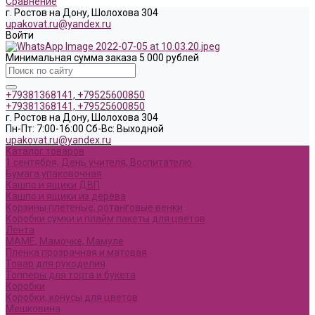
Сравнение
г. Ростов на Дону, Шолохова 304
upakovat.ru@yandex.ru
Войти
Минимальная сумма заказа 5 000 рублей
+79381368141, +79525600850
+79381368141, +79525600850
г. Ростов на Дону, Шолохова 304
Пн-Пт: 7:00-16:00 Cб-Вс: Выходной
upakovat.ru@yandex.ru
Каталог товаров
1 сентября, День учителя, Воспитателю
Бумага упаковочная
Кашпо и ящики ДВП
Кашпо и ящики из дерева
Корзины плетеные, ротанговые венки
Коробки сумки и плайм пакеты для цветов
Лента
МАМЕ, Мамочке, Мамуле
Пленка прозрачная и матовая
Товар для рукоделия
Топперы для торта и букета
Коробки
Коробки, конусы для цветов
Мешковина