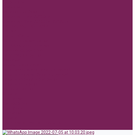
Сухоцветы
Фоамиран
Булавки для букетов
Фоамиран 1мм 70*60см
Фоамиран 2мм 70*60см, 35*30см
АКЦИИ, РАСПРОДАЖА.
ПАСХА
День победы!
Флористическая сетка
СЕТКА флористическая
Новинки Флористики
Hand made игрушки
Реклама
Бумажные сумочки
Голографические пакеты с ручкой
Пакеты из крафт бумаги с ручкой
Пакеты из бумаги без ручки
Пакеты из пленки
Акции и Скидки
Оплата
Доставка
Вопрос ответ
Компания
Доставка
Оплата
Политика конфиденциальности
Контакты