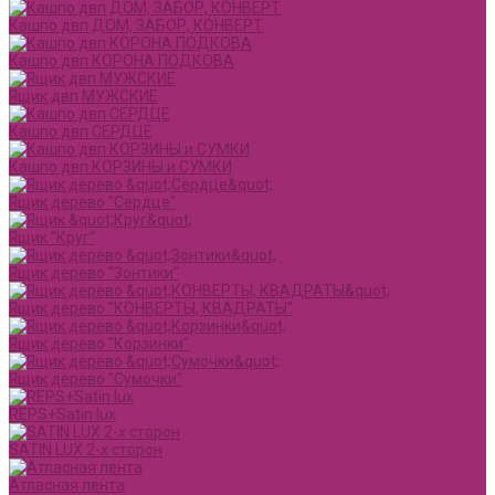
Кашпо двп ДОМ, ЗАБОР, КОНВЕРТ
Кашпо двп КОРОНА ПОДКОВА
Ящик двп МУЖСКИЕ
Кашпо двп СЕРДЦЕ
Кашпо двп КОРЗИНЫ и СУМКИ
Ящик дерево "Сердце"
Ящик "Круг"
Ящик дерево "Зонтики"
Ящик дерево "КОНВЕРТЫ, КВАДРАТЫ"
Ящик дерево "Корзинки"
Ящик дерево "Сумочки"
REPS+Satin lux
SATIN LUX 2-х сторон
Атласная лента