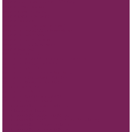
Бумага глянцевая в листах 100*70см
Бумага дизайнерская
Бумага крафт в листах
Бумага крафт в рулонах
Бумага пергамент
Бумага тишью (калька папирус)
Бумага тишью 50*70 см жемчужная
Бумага тишью в горох
Бумага тишью в полоску
Бумага тишью с блестками
Бумага эколюкс
Кашпо и ящики ДВП
Кашпо двп МУЗЫКАЛЬНЫЕ ИНСТРУМЕНТЫ
Кашпо двп ЖИВОНТЫЙ МИР
Кашпо двп БАНТ ЗОНТ
Кашпо двп ТРАПЕЦИИ и КРАДРАТЫ
Кашпо двп ДОМ, ЗАБОР, КОНВЕРТ
Кашпо двп КОРОНА ПОДКОВА
Ящик двп МУЖСКИЕ
Кашпо двп СЕРДЦЕ
Кашпо двп КОРЗИНЫ и СУМКИ
Кашпо и ящики из дерева
Ящик дерево &quot;Сердце&quot;
Ящик &quot;Круг&quot;
Ящик дерево &quot;Зонтики&quot;
Ящик дерево &quot;КОНВЕРТЫ, КВАДРАТЫ&quot;
Ящик дерево &quot;Корзинки&quot;
Ящик дерево &quot;Сумочки&quot;