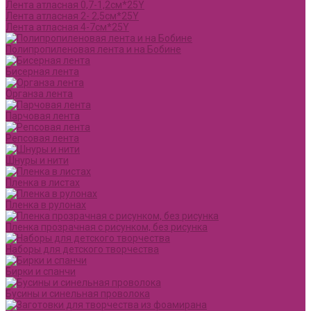
Лента атласная 0,7-1,2см*25Y
Лента атласная 2- 2,5см*25Y
Лента атласная 4-7см*25Y
Полипропиленовая лента и на Бобине
Бисерная лента
Органза лента
Парчовая лента
Репсовая лента
Шнуры и нити
Пленка в листах
Пленка в рулонах
Пленка прозрачная с рисунком, без рисунка
Наборы для детского творчества
Бирки и спанчи
Бусины и синельная проволока