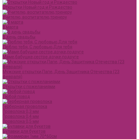
Открытки Новый год и Рождество
Учителю, воспитателю,тренеру
8 марта
В день свадьбы
Люблю тебя, С любовью,Для тебя
Маме,бабушке,сестре,дочке,подруге
Мужские открытки,Папе, День Защитника Отечества (23
февраля)
Открытки с пожеланиями
Любой повод
Герберная проволока
Проволока 0,3 мм
Проволока 0,4 мм
Проволока 0,5 мм
Булавки для букетов