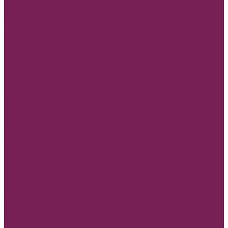
Помпончики для декора
Прищепки, божьи коровки
Пуговицы
Топперы для торта и букета
Коробки
Коробки деревянные для подарков
Коробки без крышки
Коробки
Коробки квадратные для цветов
Коробки одиночные
Коробки Пластиковые
Коробки ТРАНСФОРМЕР
Коробки трапеции для цветов
Наборы цветных коробок
Плайм пакет для цветов
Коробки, конусы для цветов
Мешковина
Наклейки
3D наклейки/стикеры
Глазки
Наклейки полубусины
Наклейки матовые и прозрачные
Наполнитель бумажный и древесный
НОВЫЙ ГОД
Ящик двп Сани,ёлки,варежки
Бумага новогодняя, крафт в рулоне
Коробки подарочные Новогодние
Новогодний декор