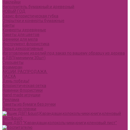
Наклейки
Наполнитель бумажный и древесный
НОВЫЙ ГОД
Оазис флористическая губка
Открытки и конверты бумажные
Банты
Конверты деревянные
Пакеты для цветов
Ценники для мела
Инструмент флористика
Перья декоративные
Изготовление изделий под заказ по вашему образцу из дерева
и ДВП(минимум 30шт)
Сухоцветы
Фоамиран
АКЦИИ, РАСПРОДАЖА.
ПАСХА
День победы!
Флористическая сетка
Новинки Флористики
Hand made игрушки
Реклама
Пакеты из бумаги без ручки
Пакеты из пленки
Ящик ДВП "Карандаши,колокольчики,книги,кленовый лист"