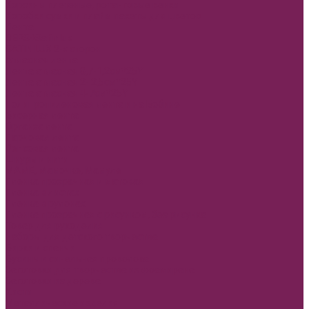
Корзины плетеные, ротанговые венки
Коробки сумки и плайм пакеты для цветов
Лента
REPS+Satin lux
SATIN LUX 2-х сторон
Атласная лента
Лента атласная 0,7-1,2см*25Y
Лента атласная 2- 2,5см*25Y
Лента атласная 4-7см*25Y
Полипропиленовая лента и на Бобине
Бисерная лента
Органза лента
Парчовая лента
Репсовая лента
Шнуры и нити
МАМЕ, Мамочке, Мамуле
Пленка прозрачная и матовая
Пленка в листах
Пленка в рулонах
Пленка прозрачная с рисунком, без рисунка
Товар для рукоделия
Наборы для детского творчества
Бирки и спанчи
Бусины и синельная проволока
Заготовки для творчества из фоамирана
Заготовки из дерева
Кисти
Металлические изделия