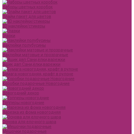
Наборы цветных коробок
Плайм пакет для цветов
3D наклейки/стикеры
Глазки
Наклейки полубусины
Наклейки матовые и прозрачные
Ящик двп Сани,ёлки,варежки
Бумага новогодняя, крафт в рулоне
Коробки подарочные Новогодние
Новогодний декор
Топперы новогодние
Нарезка из фома новогодняя
Основа для елочного шара
Мешочки подарочные