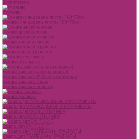
Воспитателю
Учителю
Бумага глянцевая в листах 100*70см
Бумага дизайнерская
Бумага крафт в листах
Бумага крафт в рулонах
Бумага пергамент
Бумага тишью (калька папирус)
Бумага тишью 50*70 см жемчужная
Бумага тишью в горох
Бумага тишью в полоску
Бумага эколюкс
Кашпо двп МУЗЫКАЛЬНЫЕ ИНСТРУМЕНТЫ
Кашпо двп ЖИВОНТЫЙ МИР
Кашпо двп БАНТ ЗОНТ
Кашпо двп ТРАПЕЦИИ и КРАДРАТЫ