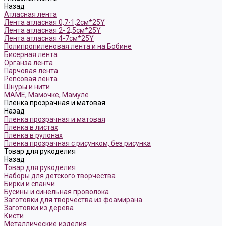
Назад
Атласная лента
Лента атласная 0,7-1,2см*25Y
Лента атласная 2- 2,5см*25Y
Лента атласная 4-7см*25Y
Полипропиленовая лента и на Бобине
Бисерная лента
Органза лента
Парчовая лента
Репсовая лента
Шнуры и нити
МАМЕ, Мамочке, Мамуле
Пленка прозрачная и матовая
Назад
Пленка прозрачная и матовая
Пленка в листах
Пленка в рулонах
Пленка прозрачная с рисунком, без рисунка
Товар для рукоделия
Назад
Товар для рукоделия
Наборы для детского творчества
Бирки и спанчи
Бусины и синельная проволока
Заготовки для творчества из фоамирана
Заготовки из дерева
Кисти
Металлические изделия