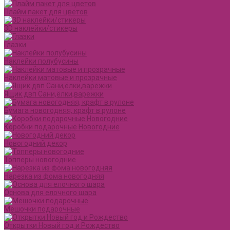
Плайм пакет для цветов
3D наклейки/стикеры
Глазки
Наклейки полубусины
Наклейки матовые и прозрачные
Ящик двп Сани,ёлки,варежки
Бумага новогодняя, крафт в рулоне
Коробки подарочные Новогодние
Новогодний декор
Топперы новогодние
Нарезка из фома новогодняя
Основа для елочного шара
Мешочки подарочные
Открытки Новый год и Рождество