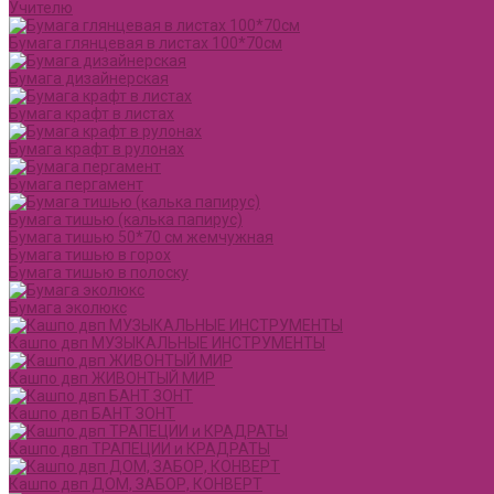
Учителю
Бумага глянцевая в листах 100*70см
Бумага дизайнерская
Бумага крафт в листах
Бумага крафт в рулонах
Бумага пергамент
Бумага тишью (калька папирус)
Бумага тишью 50*70 см жемчужная
Бумага тишью в горох
Бумага тишью в полоску
Бумага эколюкс
Кашпо двп МУЗЫКАЛЬНЫЕ ИНСТРУМЕНТЫ
Кашпо двп ЖИВОНТЫЙ МИР
Кашпо двп БАНТ ЗОНТ
Кашпо двп ТРАПЕЦИИ и КРАДРАТЫ
Кашпо двп ДОМ, ЗАБОР, КОНВЕРТ