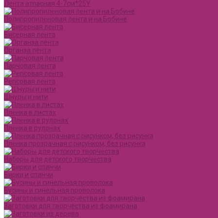
Лента атласная 4-7см*25Y
Полипропиленовая лента и на Бобине
Бисерная лента
Органза лента
Парчовая лента
Репсовая лента
Шнуры и нити
Пленка в листах
Пленка в рулонах
Пленка прозрачная с рисунком, без рисунка
Наборы для детского творчества
Бирки и спанчи
Бусины и синельная проволока
Заготовки для творчества из фоамирана