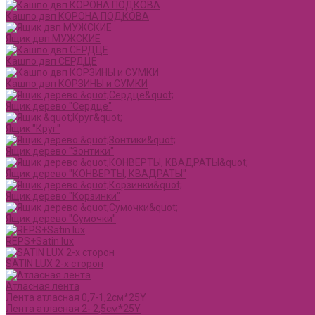
Кашпо двп КОРОНА ПОДКОВА
Ящик двп МУЖСКИЕ
Кашпо двп СЕРДЦЕ
Кашпо двп КОРЗИНЫ и СУМКИ
Ящик дерево "Сердце"
Ящик "Круг"
Ящик дерево "Зонтики"
Ящик дерево "КОНВЕРТЫ, КВАДРАТЫ"
Ящик дерево "Корзинки"
Ящик дерево "Сумочки"
REPS+Satin lux
SATIN LUX 2-х сторон
Атласная лента
Лента атласная 0,7-1,2см*25Y
Лента атласная 2- 2,5см*25Y