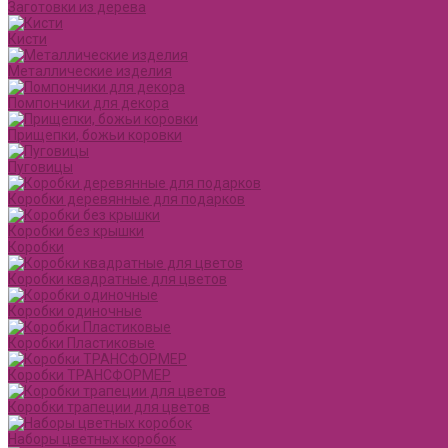
Заготовки из дерева
Кисти
Металлические изделия
Помпончики для декора
Прищепки, божьи коровки
Пуговицы
Коробки деревянные для подарков
Коробки без крышки
Коробки
Коробки квадратные для цветов
Коробки одиночные
Коробки Пластиковые
Коробки ТРАНСФОРМЕР
Коробки трапеции для цветов
Наборы цветных коробок