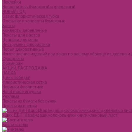
Наклейки
Наполнитель бумажный и древесный
НОВЫЙ ГОД
Оазис флористическая губка
Открытки и конверты бумажные
Банты
Конверты деревянные
Пакеты для цветов
Ценники для мела
Инструмент флористика
Перья декоративные
Изготовление изделий под заказ по вашему образцу из дерева 
Сухоцветы
Фоамиран
АКЦИИ, РАСПРОДАЖА.
ПАСХА
День победы!
Флористическая сетка
Новинки Флористики
Hand made игрушки
Реклама
Пакеты из бумаги без ручки
Пакеты из пленки
Ящик ДВП "Карандаши,колокольчики,книги,кленовый лист"
Воспитателю