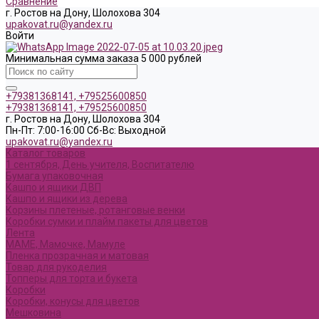
Сравнение
г. Ростов на Дону, Шолохова 304
upakovat.ru@yandex.ru
Войти
Минимальная сумма заказа 5 000 рублей
+79381368141, +79525600850
+79381368141, +79525600850
г. Ростов на Дону, Шолохова 304
Пн-Пт: 7:00-16:00 Cб-Вс: Выходной
upakovat.ru@yandex.ru
Каталог товаров
1 сентября, День учителя, Воспитателю
Бумага упаковочная
Кашпо и ящики ДВП
Кашпо и ящики из дерева
Корзины плетеные, ротанговые венки
Коробки сумки и плайм пакеты для цветов
Лента
МАМЕ, Мамочке, Мамуле
Пленка прозрачная и матовая
Товар для рукоделия
Топперы для торта и букета
Коробки
Коробки, конусы для цветов
Мешковина