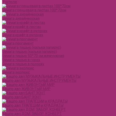
Учителю
Бумага глянцевая в листах 100*70см
Бумага дизайнерская
Бумага крафт в листах
Бумага крафт в рулонах
Бумага пергамент
Бумага тишью (калька папирус)
Бумага тишью 50*70 см жемчужная
Бумага тишью в горох
Бумага тишью в полоску
Бумага эколюкс
Кашпо двп МУЗЫКАЛЬНЫЕ ИНСТРУМЕНТЫ
Кашпо двп ЖИВОНТЫЙ МИР
Кашпо двп БАНТ ЗОНТ
Кашпо двп ТРАПЕЦИИ и КРАДРАТЫ
Кашпо двп ДОМ, ЗАБОР, КОНВЕРТ