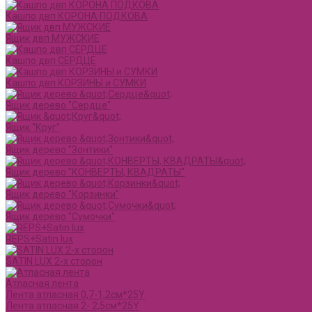
Кашпо двп КОРОНА ПОДКОВА
Ящик двп МУЖСКИЕ
Кашпо двп СЕРДЦЕ
Кашпо двп КОРЗИНЫ и СУМКИ
Ящик дерево "Сердце"
Ящик "Круг"
Ящик дерево "Зонтики"
Ящик дерево "КОНВЕРТЫ, КВАДРАТЫ"
Ящик дерево "Корзинки"
Ящик дерево "Сумочки"
REPS+Satin lux
SATIN LUX 2-х сторон
Атласная лента
Лента атласная 0,7-1,2см*25Y
Лента атласная 2- 2,5см*25Y