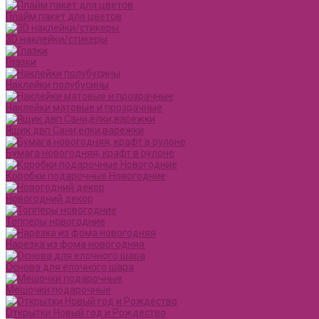
Плайм пакет для цветов
3D наклейки/стикеры
Глазки
Наклейки полубусины
Наклейки матовые и прозрачные
Ящик двп Сани,ёлки,варежки
Бумага новогодняя, крафт в рулоне
Коробки подарочные Новогодние
Новогодний декор
Топперы новогодние
Нарезка из фома новогодняя
Основа для елочного шара
Мешочки подарочные
Открытки Новый год и Рождество