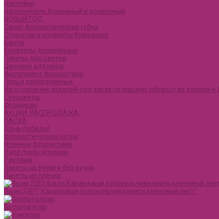
Наклейки
Наполнитель бумажный и древесный
НОВЫЙ ГОД
Оазис флористическая губка
Открытки и конверты бумажные
Банты
Конверты деревянные
Пакеты для цветов
Ценники для мела
Инструмент флористика
Перья декоративные
Изготовление изделий под заказ по вашему образцу из дерева 
Сухоцветы
Фоамиран
АКЦИИ, РАСПРОДАЖА.
ПАСХА
День победы!
Флористическая сетка
Новинки Флористики
Hand made игрушки
Реклама
Пакеты из бумаги без ручки
Пакеты из пленки
Ящик ДВП "Карандаши,колокольчики,книги,кленовый лист"
Воспитателю