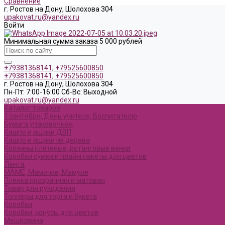
Сравнение
г. Ростов на Дону, Шолохова 304
upakovat.ru@yandex.ru
Войти
Минимальная сумма заказа 5 000 рублей
+79381368141, +79525600850
+79381368141, +79525600850
г. Ростов на Дону, Шолохова 304
Пн-Пт: 7:00-16:00 Cб-Вс: Выходной
upakovat.ru@yandex.ru
Каталог товаров
1 сентября, День учителя, Воспитателю
Бумага упаковочная
Кашпо и ящики ДВП
Кашпо и ящики из дерева
Корзины плетеные, ротанговые венки
Коробки сумки и плайм пакеты для цветов
Лента
МАМЕ, Мамочке, Мамуле
Пленка прозрачная и матовая
Товар для рукоделия
Топперы для торта и букета
Коробки
Коробки, конусы для цветов
Мешковина