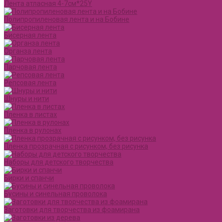
Лента атласная 4-7см*25Y
Полипропиленовая лента и на Бобине
Бисерная лента
Органза лента
Парчовая лента
Репсовая лента
Шнуры и нити
Пленка в листах
Пленка в рулонах
Пленка прозрачная с рисунком, без рисунка
Наборы для детского творчества
Бирки и спанчи
Бусины и синельная проволока
Заготовки для творчества из фоамирана