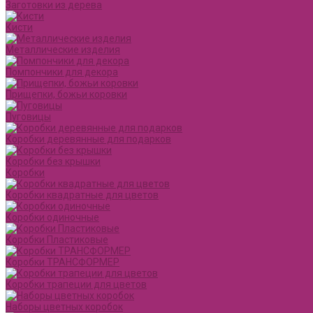
Заготовки из дерева
Кисти
Металлические изделия
Помпончики для декора
Прищепки, божьи коровки
Пуговицы
Коробки деревянные для подарков
Коробки без крышки
Коробки
Коробки квадратные для цветов
Коробки одиночные
Коробки Пластиковые
Коробки ТРАНСФОРМЕР
Коробки трапеции для цветов
Наборы цветных коробок