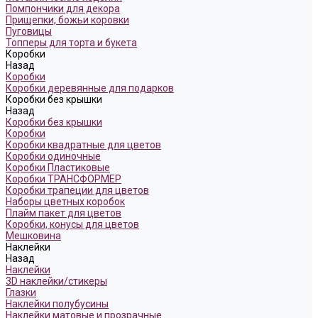
Помпончики для декора
Прищепки, божьи коровки
Пуговицы
Топперы для торта и букета
Коробки
Назад
Коробки
Коробки деревянные для подарков
Коробки без крышки
Назад
Коробки без крышки
Коробки
Коробки квадратные для цветов
Коробки одиночные
Коробки Пластиковые
Коробки ТРАНСФОРМЕР
Коробки трапеции для цветов
Наборы цветных коробок
Плайм пакет для цветов
Коробки, конусы для цветов
Мешковина
Наклейки
Назад
Наклейки
3D наклейки/стикеры
Глазки
Наклейки полубусины
Наклейки матовые и прозрачные