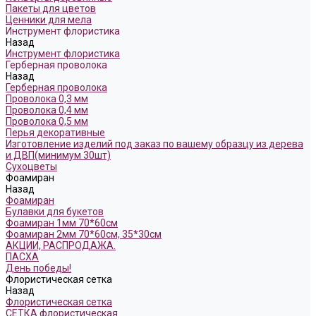
Пакеты для цветов
Ценники для мела
Инструмент флористика
Назад
Инструмент флористика
Герберная проволока
Назад
Герберная проволока
Проволока 0,3 мм
Проволока 0,4 мм
Проволока 0,5 мм
Перья декоративные
Изготовление изделий под заказ по вашему образцу из дерева
и ДВП(минимум 30шт)
Сухоцветы
Фоамиран
Назад
Фоамиран
Булавки для букетов
Фоамиран 1мм 70*60см
Фоамиран 2мм 70*60см, 35*30см
АКЦИИ, РАСПРОДАЖА.
ПАСХА
День победы!
Флористическая сетка
Назад
Флористическая сетка
СЕТКА флористическая