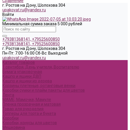
Сравнение
г. Ростов на Дону, Шолохова 304
upakovat.ru@yandex.ru
Войти
Минимальная сумма заказа 5 000 рублей
+79381368141, +79525600850
+79381368141, +79525600850
г. Ростов на Дону, Шолохова 304
Пн-Пт: 7:00-16:00 Cб-Вс: Выходной
upakovat.ru@yandex.ru
Каталог товаров
1 сентября, День учителя, Воспитателю
Бумага упаковочная
Кашпо и ящики ДВП
Кашпо и ящики из дерева
Корзины плетеные, ротанговые венки
Коробки сумки и плайм пакеты для цветов
Лента
МАМЕ, Мамочке, Мамуле
Пленка прозрачная и матовая
Товар для рукоделия
Топперы для торта и букета
Коробки
Коробки, конусы для цветов
Мешковина