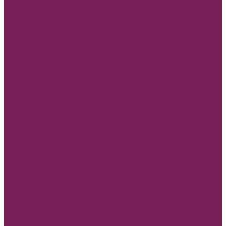
Корзины плетеные, ротанговые венки
Коробки сумки и плайм пакеты для цветов
Лента
REPS+Satin lux
SATIN LUX 2-х сторон
Атласная лента
Лента атласная 0,7-1,2см*25Y
Лента атласная 2- 2,5см*25Y
Лента атласная 4-7см*25Y
Полипропиленовая лента и на Бобине
Бисерная лента
Органза лента
Парчовая лента
Репсовая лента
Шнуры и нити
МАМЕ, Мамочке, Мамуле
Пленка прозрачная и матовая
Пленка в листах
Пленка в рулонах
Пленка прозрачная с рисунком, без рисунка
Товар для рукоделия
Наборы для детского творчества
Бирки и спанчи
Бусины и синельная проволока
Заготовки для творчества из фоамирана
Заготовки из дерева
Кисти
Металлические изделия