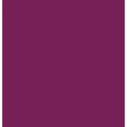
Топперы новогодние
Нарезка из фома новогодняя
Основа для елочного шара
Мешочки подарочные
Открытки Новый год и Рождество
Оазис флористическая губка
Открытки и конверты бумажные
Учителю, воспитателю,тренеру
8 марта
В день свадьбы
Люблю тебя, С любовью,Для тебя
Маме,бабушке,сестре,дочке,подруге
Мужские открытки,Папе, День Защитника Отечества (23
февраля)
Открытки с пожеланиями
Любой повод
Банты
Конверты деревянные
Пакеты для цветов
Ценники для мела
Инструмент флористика
Герберная проволока
Проволока 0,3 мм
Проволока 0,4 мм
Проволока 0,5 мм
Перья декоративные
Изготовление изделий под заказ по вашему образцу из дерева
и ДВП(минимум 30шт)