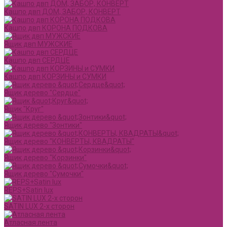
Кашпо двп ДОМ, ЗАБОР, КОНВЕРТ
Кашпо двп КОРОНА ПОДКОВА
Ящик двп МУЖСКИЕ
Кашпо двп СЕРДЦЕ
Кашпо двп КОРЗИНЫ и СУМКИ
Ящик дерево "Сердце"
Ящик "Круг"
Ящик дерево "Зонтики"
Ящик дерево "КОНВЕРТЫ, КВАДРАТЫ"
Ящик дерево "Корзинки"
Ящик дерево "Сумочки"
REPS+Satin lux
SATIN LUX 2-х сторон
Атласная лента