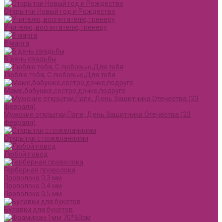
Открытки Новый год и Рождество
Учителю, воспитателю,тренеру
8 марта
В день свадьбы
Люблю тебя, С любовью,Для тебя
Маме,бабушке,сестре,дочке,подруге
Мужские открытки,Папе, День Защитника Отечества (23
февраля)
Открытки с пожеланиями
Любой повод
Герберная проволока
Проволока 0,3 мм
Проволока 0,4 мм
Проволока 0,5 мм
Булавки для букетов