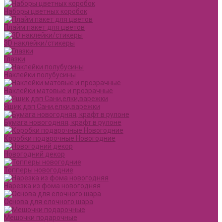
Наборы цветных коробок
Плайм пакет для цветов
3D наклейки/стикеры
Глазки
Наклейки полубусины
Наклейки матовые и прозрачные
Ящик двп Сани,ёлки,варежки
Бумага новогодняя, крафт в рулоне
Коробки подарочные Новогодние
Новогодний декор
Топперы новогодние
Нарезка из фома новогодняя
Основа для елочного шара
Мешочки подарочные