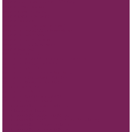
Бумага глянцевая в листах 100*70см
Бумага дизайнерская
Бумага крафт в листах
Бумага крафт в рулонах
Бумага пергамент
Бумага тишью (калька папирус)
Бумага тишью 50*70 см жемчужная
Бумага тишью в горох
Бумага тишью в полоску
Бумага тишью с блестками
Бумага эколюкс
Кашпо и ящики ДВП
Кашпо двп МУЗЫКАЛЬНЫЕ ИНСТРУМЕНТЫ
Кашпо двп ЖИВОНТЫЙ МИР
Кашпо двп БАНТ ЗОНТ
Кашпо двп ТРАПЕЦИИ и КРАДРАТЫ
Кашпо двп ДОМ, ЗАБОР, КОНВЕРТ
Кашпо двп КОРОНА ПОДКОВА
Ящик двп МУЖСКИЕ
Кашпо двп СЕРДЦЕ
Кашпо двп КОРЗИНЫ и СУМКИ
Кашпо и ящики из дерева
Ящик дерево &quot;Сердце&quot;
Ящик &quot;Круг&quot;
Ящик дерево &quot;Зонтики&quot;
Ящик дерево &quot;КОНВЕРТЫ, КВАДРАТЫ&quot;
Ящик дерево &quot;Корзинки&quot;
Ящик дерево &quot;Сумочки&quot;