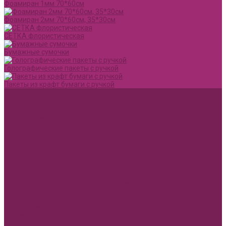
Фоамиран 1мм 70*60см
Фоамиран 2мм 70*60см, 35*30см
СЕТКА флористическая
Бумажные сумочки
Голографические пакеты с ручкой
Пакеты из крафт бумаги с ручкой
Акции и Скидки
Оплата
Доставка
Вопрос ответ
Компания
Доставка
Оплата
Политика конфиденциальности
Контакты
...
Каталог товаров
1 сентября, День учителя, Воспитателю
Ящик ДВП &quot;Карандаши,колокольчики,книги,кленовый
лист&quot;
Воспитателю
Учителю
Бумага упаковочная