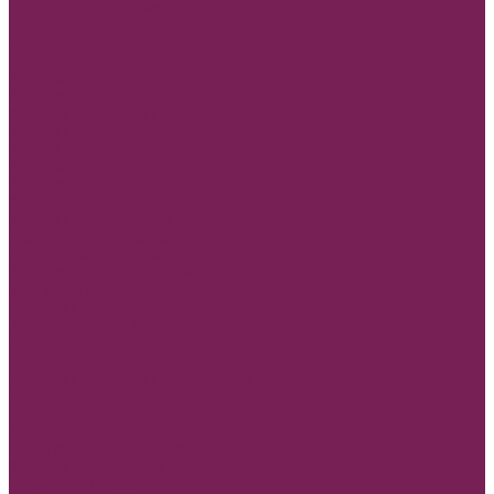
Помпончики для декора
Прищепки, божьи коровки
Пуговицы
Топперы для торта и букета
Коробки
Коробки деревянные для подарков
Коробки без крышки
Коробки
Коробки квадратные для цветов
Коробки одиночные
Коробки Пластиковые
Коробки ТРАНСФОРМЕР
Коробки трапеции для цветов
Наборы цветных коробок
Плайм пакет для цветов
Коробки, конусы для цветов
Мешковина
Наклейки
3D наклейки/стикеры
Глазки
Наклейки полубусины
Наклейки матовые и прозрачные
Наполнитель бумажный и древесный
НОВЫЙ ГОД
Ящик двп Сани,ёлки,варежки
Бумага новогодняя, крафт в рулоне
Коробки подарочные Новогодние
Новогодний декор