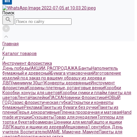
Поиск
Главная
/
Каталог товаров
/
Инструмент флористика
День победы!
АКЦИИ, РАСПРОДАЖА.
Банты
Наполнитель
бумажный и древесный
Бумага упаковочная
Изготовление
изделий под заказ по вашему образцу из дерева и
ДВП(минимум 30шт)
Конверты деревянные
Инструмент
флористика
Корзины плетеные, ротанговые венки
Коробки
Коробки, конусы для цветов
Коробки сумки и плайм пакеты для
цветов
Лента
Наклейки
ПАСХА
Новинки Флористики
НОВЫЙ
ГОД
Оазис флористическая губка
Открытки и конверты
бумажные
Реклама
Пакеты из бумаги без ручки
Пакеты из
пленки
Перья декоративные
Пленка прозрачная и матовая
Hand
made игрушки
Сухоцветы
Товар для рукоделия
Топперы для
торта и букета
Фоамиран
Ценники для мела
Кашпо и ящики
ДВП
Кашпо и ящики из дерева
Мешковина
1 сентября, День
учителя, Воспитателю
МАМЕ, Мамочке, Мамуле
Пакеты для
цветов
Флористическая сетка