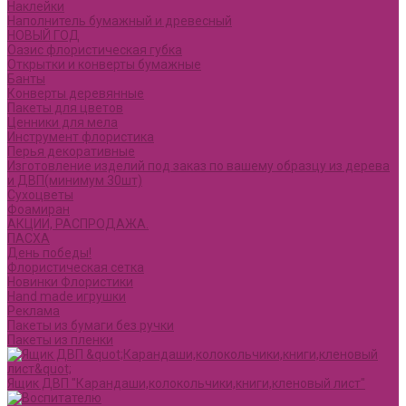
Наклейки
Наполнитель бумажный и древесный
НОВЫЙ ГОД
Оазис флористическая губка
Открытки и конверты бумажные
Банты
Конверты деревянные
Пакеты для цветов
Ценники для мела
Инструмент флористика
Перья декоративные
Изготовление изделий под заказ по вашему образцу из дерева
и ДВП(минимум 30шт)
Сухоцветы
Фоамиран
АКЦИИ, РАСПРОДАЖА.
ПАСХА
День победы!
Флористическая сетка
Новинки Флористики
Hand made игрушки
Реклама
Пакеты из бумаги без ручки
Пакеты из пленки
Ящик ДВП "Карандаши,колокольчики,книги,кленовый лист"