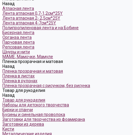
Назад
Атласная лента
Лента атласная 0,7-1,2см*25Y
Лента атласная 2- 2,5см*25Y
Лента атласная 4-7см*25Y
Полипропиленовая лента и на Бобине
Бисерная лента
Органза лента
Парчовая лента
Репсовая лента
Шнуры и нити
МАМЕ, Мамочке, Мамуле
Пленка прозрачная и матовая
Назад
Пленка прозрачная и матовая
Пленка в листах
Пленка в рулонах
Пленка прозрачная с рисунком, без рисунка
Товар для рукоделия
Назад
Товар для рукоделия
Наборы для детского творчества
Бирки и спанчи
Бусины и синельная проволока
Заготовки для творчества из фоамирана
Заготовки из дерева
Кисти
Металлические изделия