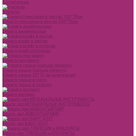
Воспитателю
Учителю
Бумага глянцевая в листах 100*70см
Бумага дизайнерская
Бумага крафт в листах
Бумага крафт в рулонах
Бумага пергамент
Бумага тишью (калька папирус)
Бумага тишью 50*70 см жемчужная
Бумага тишью в горох
Бумага тишью в полоску
Бумага эколюкс
Кашпо двп МУЗЫКАЛЬНЫЕ ИНСТРУМЕНТЫ
Кашпо двп ЖИВОНТЫЙ МИР
Кашпо двп БАНТ ЗОНТ
Кашпо двп ТРАПЕЦИИ и КРАДРАТЫ