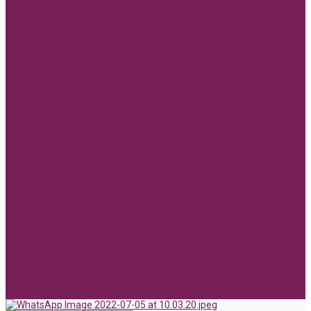
Сухоцветы
Фоамиран
Булавки для букетов
Фоамиран 1мм 70*60см
Фоамиран 2мм 70*60см, 35*30см
АКЦИИ, РАСПРОДАЖА.
ПАСХА
День победы!
Флористическая сетка
СЕТКА флористическая
Новинки Флористики
Hand made игрушки
Реклама
Бумажные сумочки
Голографические пакеты с ручкой
Пакеты из крафт бумаги с ручкой
Пакеты из бумаги без ручки
Пакеты из пленки
Акции и Скидки
Оплата
Доставка
Вопрос ответ
Компания
Доставка
Оплата
Политика конфиденциальности
Контакты