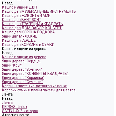
Назад
Кашпо и ящики ДВП
Кашпо двп МУЗЫКАЛЬНЫЕ ИНСТРУМЕНТЫ
Кашпо двп ЖИВОНТЫЙ МИР
Кашпо двп БАНТ ЗОНТ
Кашпо двп ТРАПЕЦИИ и КРАДРАТЫ
Кашпо двп ДОМ, ЗАБОР, КОНВЕРТ
Кашпо двп КОРОНА ПОДКОВА
Ящик двп МУЖСКИЕ
Кашпо двп СЕРДЦЕ
Кашпо двп КОРЗИНЫ и СУМКИ
Кашпо и ящики из дерева
Назад
Кашпо и ящики из дерева
Ящик дерево "Сердце"
Ящик "Круг"
Ящик дерево "Зонтики"
Ящик дерево "КОНВЕРТЫ, КВАДРАТЫ"
Ящик дерево "Корзинки"
Ящик дерево "Сумочки"
Корзины плетеные, ротанговые венки
Коробки сумки и плайм пакеты для цветов
Лента
Назад
Лента
REPS+Satin lux
SATIN LUX 2-х сторон
Атласная лента