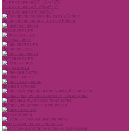
Лента атласная 0,7-1,2см*25Y
Лента атласная 2- 2,5см*25Y
Лента атласная 4-7см*25Y
Полипропиленовая лента и на Бобине
Бисерная лента
Органза лента
Парчовая лента
Репсовая лента
Шнуры и нити
Пленка в листах
Пленка в рулонах
Пленка прозрачная с рисунком, без рисунка
Наборы для детского творчества
Бирки и спанчи
Бусины и синельная проволока