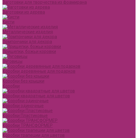
Заготовки для творчества из фоамирана
Заготовки из дерева
Кисти
Металлические изделия
Помпончики для декора
Прищепки, божьи коровки
Пуговицы
Коробки деревянные для подарков
Коробки без крышки
Коробки
Коробки квадратные для цветов
Коробки одиночные
Коробки Пластиковые
Коробки ТРАНСФОРМЕР
Коробки трапеции для цветов