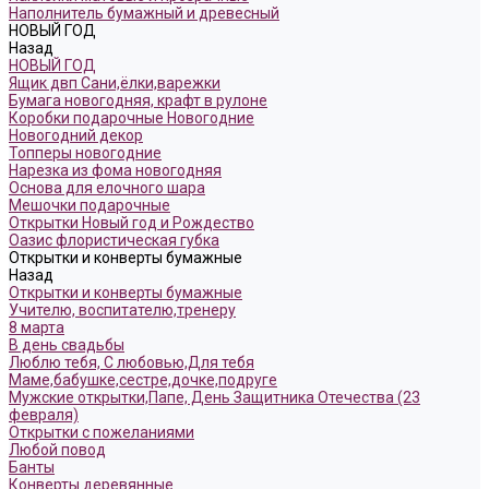
Наполнитель бумажный и древесный
НОВЫЙ ГОД
Назад
НОВЫЙ ГОД
Ящик двп Сани,ёлки,варежки
Бумага новогодняя, крафт в рулоне
Коробки подарочные Новогодние
Новогодний декор
Топперы новогодние
Нарезка из фома новогодняя
Основа для елочного шара
Мешочки подарочные
Открытки Новый год и Рождество
Оазис флористическая губка
Открытки и конверты бумажные
Назад
Открытки и конверты бумажные
Учителю, воспитателю,тренеру
8 марта
В день свадьбы
Люблю тебя, С любовью,Для тебя
Маме,бабушке,сестре,дочке,подруге
Мужские открытки,Папе, День Защитника Отечества (23
февраля)
Открытки с пожеланиями
Любой повод
Банты
Конверты деревянные